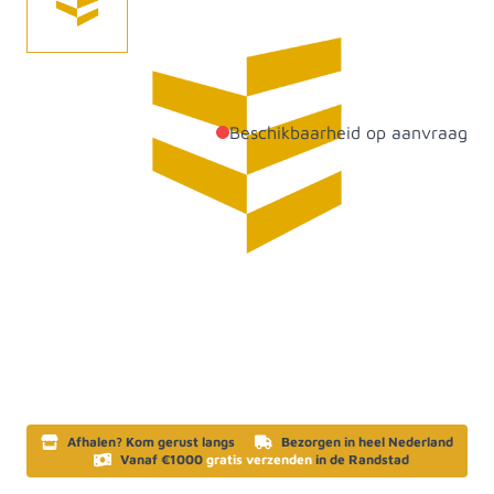
Eindnokstuk Kleur Antraciet HDX RAL7016.
Beschikbaarheid op aanvraag
Productdetails
Materiaal
Staal
Artikelcategorie
Daken
SKU
888245
Afhalen? Kom gerust langs
Bezorgen in heel Nederland
Vanaf €1000
gratis verzenden
in de Randstad