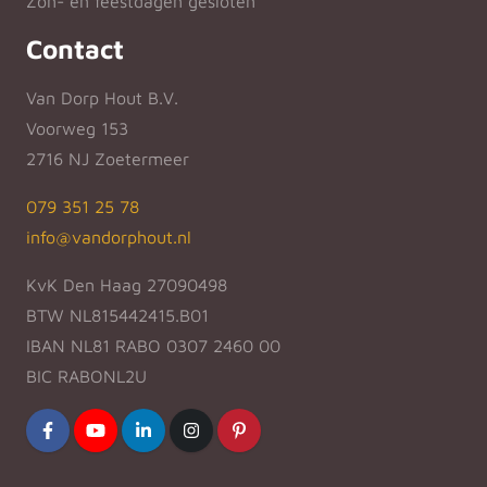
Zon- en feestdagen gesloten
Contact
Van Dorp Hout B.V.
Voorweg 153
2716 NJ Zoetermeer
079 351 25 78
info@vandorphout.nl
KvK Den Haag 27090498
BTW NL815442415.B01
IBAN NL81 RABO 0307 2460 00
BIC RABONL2U