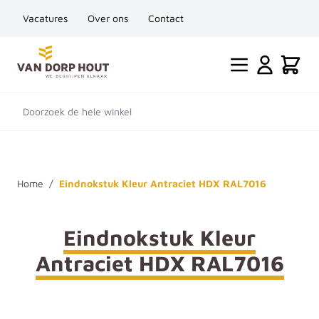
Vacatures
Over ons
Contact
Ga naar de inhoud
Cart
Doorzoek de hele winkel
Home
/
Eindnokstuk Kleur Antraciet HDX RAL7016
Eindnokstuk Kleur
Antraciet HDX RAL7016