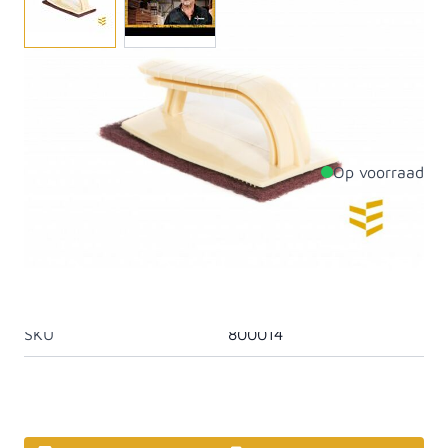
EPDM schuursponshouder nodig? Wij zorgen graag
voor de juiste producten in uw werkomgeving. Bestel
uw EPDM schuursponshouder.
Op voorraad
Productdetails
Materiaal
Anders
Artikelcategorie
EPDM dakbedekking
SKU
800014