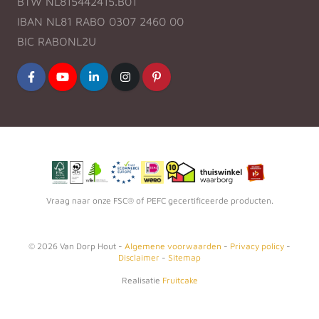
BTW NL815442415.B01
IBAN NL81 RABO 0307 2460 00
BIC RABONL2U
Vraag naar onze FSC® of PEFC gecertificeerde producten.
©
2026
Van Dorp Hout -
Algemene voorwaarden
-
Privacy policy
-
Disclaimer
-
Sitemap
Realisatie
Fruitcake