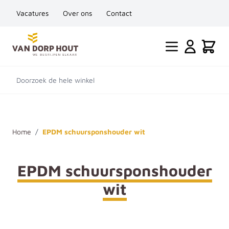
Vacatures
Over ons
Contact
Ga naar de inhoud
Cart
Doorzoek de hele winkel
Home
/
EPDM schuursponshouder wit
EPDM schuursponshouder
wit