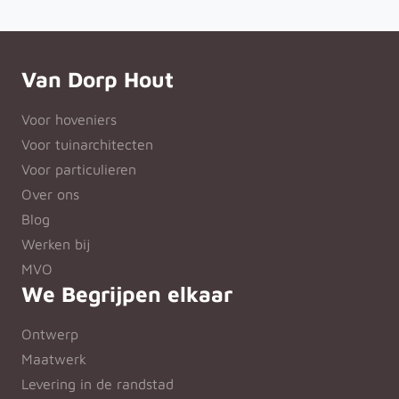
Van Dorp Hout
Voor hoveniers
Voor tuinarchitecten
Voor particulieren
Over ons
Blog
Werken bij
MVO
We Begrijpen elkaar
Ontwerp
Maatwerk
Levering in de randstad