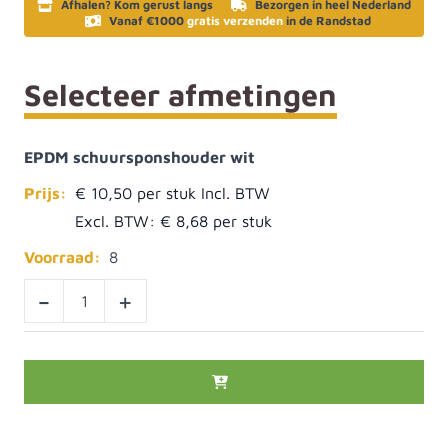
Afhalen? Kom gerust langs
Bezorgen in heel Nederland
Vanaf €1000
gratis verzenden
in de Randstad
Selecteer afmetingen
EPDM schuursponshouder wit
Prijs:
€ 10,50
Excl. BTW:
€ 8,68
Voorraad:
8
-
+