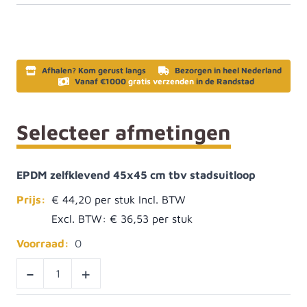
Afhalen? Kom gerust langs
Bezorgen in heel Nederland
Vanaf €1000
gratis verzenden
in de Randstad
Selecteer afmetingen
EPDM zelfklevend 45x45 cm tbv stadsuitloop
Prijs:
€ 44,20
Excl. BTW:
€ 36,53
Voorraad:
0
-
+