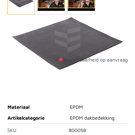
De zelfklevende EPDM stroken worden o.a. toegepast
om lekkende zinken dakgoten te repareren. Gebruik
EPDM zelfklevende stroken bijvoorbeeld ten behoeven
van de stadsuitloop.
Beschikbaarheid op aanvraag
Productdetails
Breedte
450mm
Lengte
450mm
Materiaal
EPDM
Artikelcategorie
EPDM dakbedekking
SKU
800058