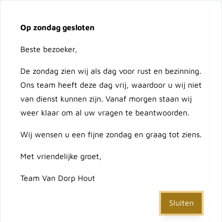
Vacatures
Over ons
Contact
Op zondag gesloten
Ga naar de inhoud
Cart
Beste bezoeker,
De zondag zien wij als dag voor rust en bezinning.
Doorzoek de hele winkel
Ons team heeft deze dag vrij, waardoor u wij niet
van dienst kunnen zijn. Vanaf morgen staan wij
weer klaar om al uw vragen te beantwoorden.
Home
/
EPDM zelfklevend 45x45 cm tbv stadsuitloop
Wij wensen u een fijne zondag en graag tot ziens.
Met vriendelijke groet,
EPDM zelfklevend 45x45
Team Van Dorp Hout
cm tbv stadsuitloop
Sluiten