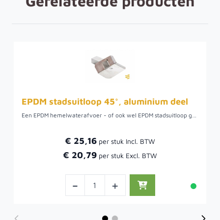
Gerelateerde producten
EPDM stadsuitloop 45°, aluminium deel
Een EPDM hemelwaterafvoer - of ook wel EPDM stadsuitloop genoemd - is speciaal gemaakt om te monteren in combinatie met EPDM dakbedekking. De opstaande dakrand is aan de dakzijde 45 graden, voor de verwerking van de EPDM hemelwaterafvoer maakt het niet uit om welke hoek het gaat.
€ 25,16
€ 20,79
-
+