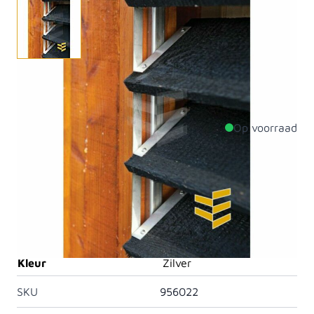
Let op: wordt geleverd zonder planken en zonder
schroeven, dus alleen het metalen frame!
Op voorraad
Productdetails
Lengte
2200mm
Materiaal
Roestvast staal
Artikelcategorie
Flex fence
Kleur
Zilver
SKU
956022