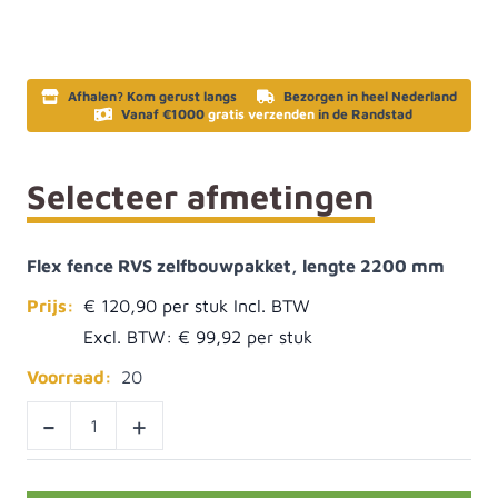
Afhalen? Kom gerust langs
Bezorgen in heel Nederland
Vanaf €1000
gratis verzenden
in de Randstad
Selecteer afmetingen
Flex fence RVS zelfbouwpakket, lengte 2200 mm
Prijs:
€ 120,90
Excl. BTW:
€ 99,92
Voorraad:
20
-
+