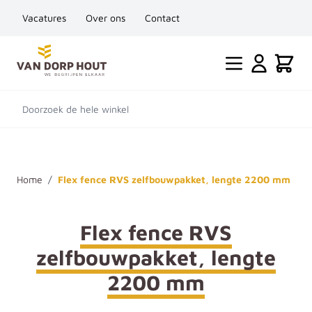
Vacatures
Over ons
Contact
Ga naar de inhoud
Cart
Doorzoek de hele winkel
Home
/
Flex fence RVS zelfbouwpakket, lengte 2200 mm
Flex fence RVS
zelfbouwpakket, lengte
2200 mm