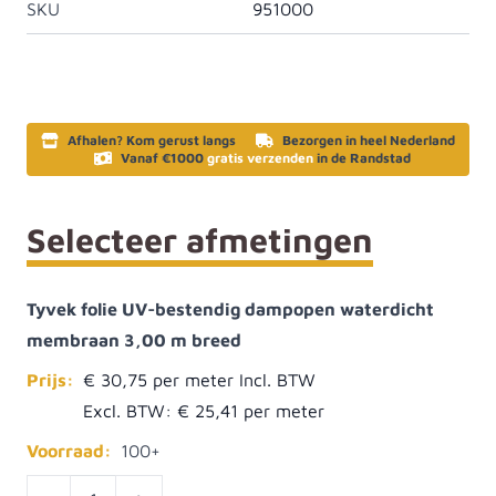
SKU
951000
Afhalen? Kom gerust langs
Bezorgen in heel Nederland
Vanaf €1000
gratis verzenden
in de Randstad
Selecteer afmetingen
Tyvek folie UV-bestendig dampopen waterdicht
membraan 3,00 m breed
Prijs:
€ 30,75
Excl. BTW:
€ 25,41
Voorraad:
100+