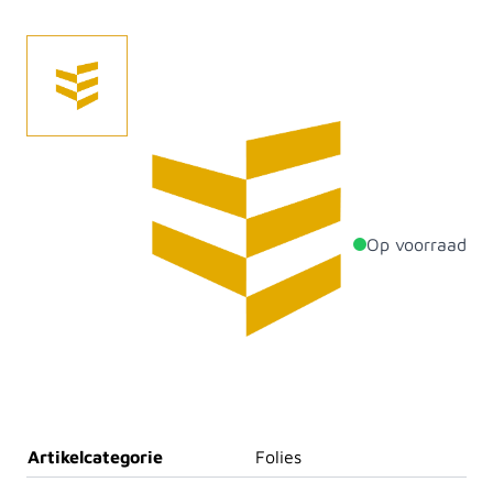
Nageldichtband voor de toepassing tussen de tengels
van de dampopen folie in dak- en wandconstructies.
Op voorraad
Productdetails
Breedte
3000mm
Lengte
1mm
Materiaal
Overig
Artikelcategorie
Folies