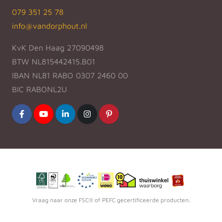
079 351 25 78
info@vandorphout.nl
KvK Den Haag 27090498
BTW NL815442415.B01
IBAN NL81 RABO 0307 2460 00
BIC RABONL2U
Vraag naar onze FSC® of PEFC gecertificeerde producten.