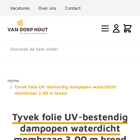
Vacatures
Over ons
Contact
Ga naar de inhoud
Cart
Doorzoek de hele winkel
Home
/
Tyvek folie UV-bestendig dampopen waterdicht
membraan 3,00 m breed
Tyvek folie UV-bestendig
dampopen waterdicht
membraan 3,00 m breed