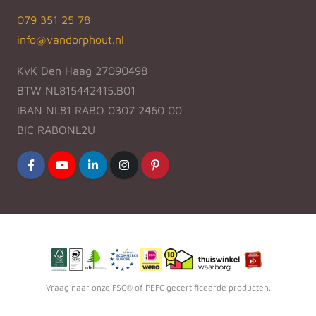
079 351 25 78
info@vandorphout.nl
KvK Den Haag 27090498
BTW NL815442415.B01
IBAN NL81 RABO 0307 2460 00
BIC RABONL2U
Vraag naar onze FSC® of PEFC gecertificeerde producten.