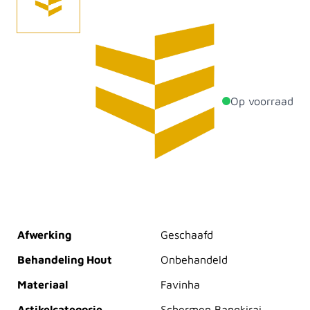
FSC 100% Favinha Spaansepolder 1800x1800
16x120mm.
Op voorraad
Productdetails
Dikte
48mm
Breedte
1800mm
Lengte
1800mm
Afwerking
Geschaafd
Behandeling Hout
Onbehandeld
Materiaal
Favinha
Artikelcategorie
Schermen Bangkirai