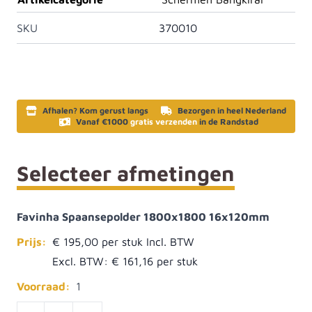
SKU
370010
Afhalen? Kom gerust langs
Bezorgen in heel Nederland
Vanaf €1000
gratis verzenden
in de Randstad
Selecteer afmetingen
Favinha Spaansepolder 1800x1800 16x120mm
Prijs:
€ 195,00
Excl. BTW:
€ 161,16
Voorraad:
1