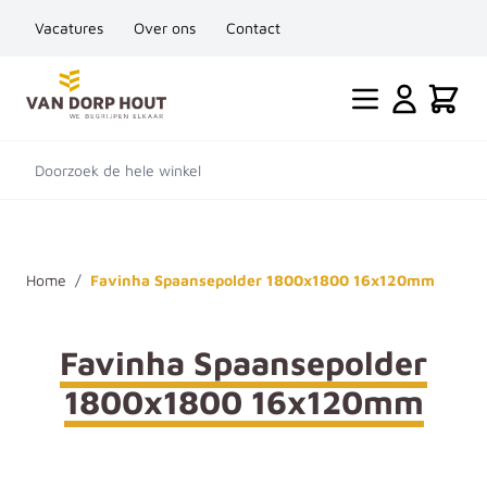
Vacatures
Over ons
Contact
Ga naar de inhoud
Cart
Doorzoek de hele winkel
Home
/
Favinha Spaansepolder 1800x1800 16x120mm
Favinha Spaansepolder
1800x1800 16x120mm