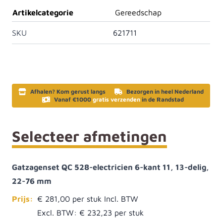
Artikelcategorie
Gereedschap
SKU
621711
Afhalen? Kom gerust langs
Bezorgen in heel Nederland
Vanaf €1000
gratis verzenden
in de Randstad
Selecteer afmetingen
Gatzagenset QC 528-electricien 6-kant 11, 13-delig,
22-76 mm
Prijs:
€ 281,00
Excl. BTW:
€ 232,23