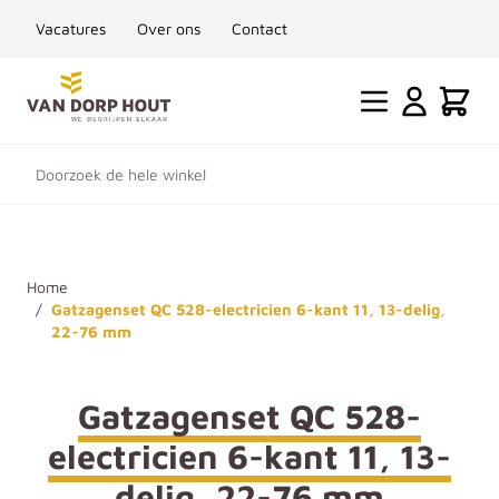
Vacatures
Over ons
Contact
Ga naar de inhoud
Cart
Doorzoek de hele winkel
Home
/
Gatzagenset QC 528-electricien 6-kant 11, 13-delig,
22-76 mm
Gatzagenset QC 528-
electricien 6-kant 11, 13-
delig, 22-76 mm