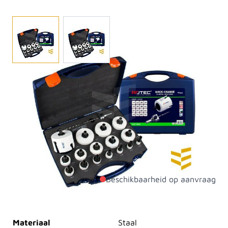
In deze 13-delige set zitten meerdere gatzagen en
bijbehorende onderdelen, zoals houders, uitwerpveren
en verlengstukken. De diameters variëren van 19 mm
tot en met 92 mm en van 22 mm tot 76 mm. Of te
wel, de juiste afmeting voor uw klus zit er altijd bij.
Wanneer u een gatzagenset aanschaft, kunt dus
direct aan de slag met uw gatenzaag.
Beschikbaarheid op aanvraag
Productdetails
Materiaal
Staal