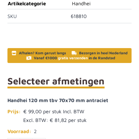
Artikelcategorie
Handhei
SKU
618810
Afhalen? Kom gerust langs
Bezorgen in heel Nederland
Vanaf €1000
gratis verzenden
in de Randstad
Selecteer afmetingen
Handhei 120 mm tbv 70x70 mm antraciet
Prijs:
€ 99,00
Excl. BTW:
€ 81,82
Voorraad:
2