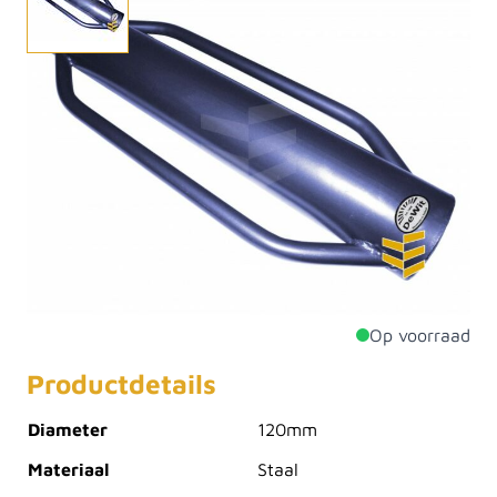
Bij het plaatsen van afrastering en tuinpalen is het
aanstampen soms nodig. Dat kan met een hamer met
het risico dat je de bovenkamt van de paal
beschadigd. Deze handhei valt om de paal om
daarmee de bovenkant van de paal heel te houden.
Met het zware gewicht kan de paal in het gat
gestampt worden. Voorzien van 2 comfortabele
handgrepen.
Op voorraad
Productdetails
Diameter
120mm
Materiaal
Staal