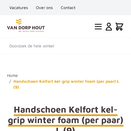
Vacatures
Over ons
Contact
Ga naar de inhoud
Cart
Doorzoek de hele winkel
Home
/
Handschoen Kelfort kel-grip winter foam (per paar) L
(9)
Handschoen Kelfort kel-
grip winter foam (per paar)
L (9)