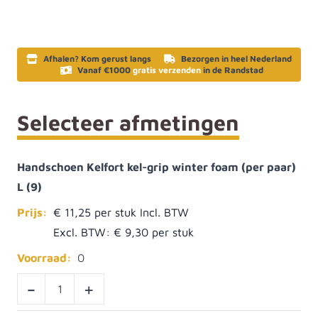
Afhalen? Kom gerust langs
Bezorgen in heel Nederland
Vanaf €1000
gratis verzenden
in de Randstad
Selecteer afmetingen
Handschoen Kelfort kel-grip winter foam (per paar)
L (9)
Prijs:
€ 11,25
Excl. BTW:
€ 9,30
Voorraad:
0
-
+