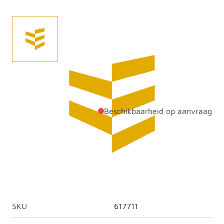
Handschoen Kelfort kel-grip winter foam (per paar) L
(9).
Beschikbaarheid op aanvraag
Productdetails
Materiaal
Anders
Persoonlijke
Artikelcategorie
beschermingsmiddelen
SKU
617711