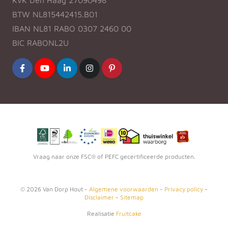
BTW NL815442415.B01
IBAN NL81 RABO 0307 2460 00
BIC RABONL2U
Vraag naar onze FSC® of PEFC gecertificeerde producten.
©
2026
Van Dorp Hout -
Algemene voorwaarden
-
Privacy policy
-
Disclaimer
-
Sitemap
Realisatie
Fruitcake