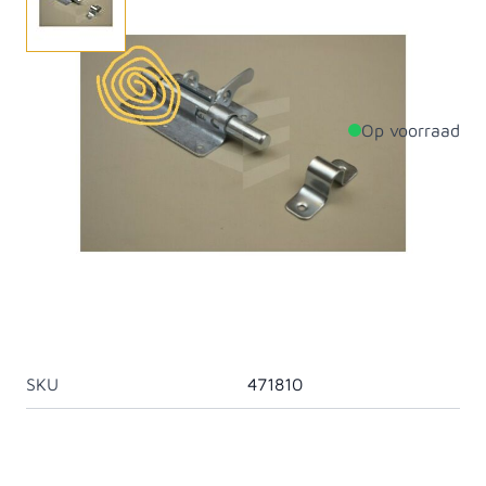
Hangslotgrendel 100x50 mm verzinkt.
Op voorraad
Productdetails
Breedte
100mm
Lengte
70mm
Materiaal
Roestvast staal
Artikelcategorie
Grendels
SKU
471810