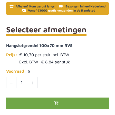
Afhalen? Kom gerust langs
Bezorgen in heel Nederland
Vanaf €1000
gratis verzenden
in de Randstad
Selecteer afmetingen
Hangslotgrendel 100x70 mm RVS
Prijs:
€ 10,70
Excl. BTW:
€ 8,84
Voorraad:
9
-
+