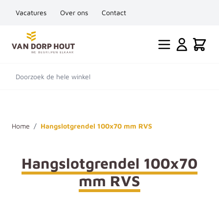
Vacatures
Over ons
Contact
Ga naar de inhoud
Cart
Doorzoek de hele winkel
Home
/
Hangslotgrendel 100x70 mm RVS
Hangslotgrendel 100x70
mm RVS