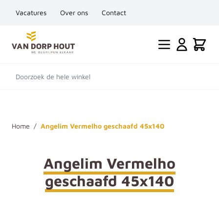
Vacatures
Over ons
Contact
Ga naar de inhoud
Cart
Doorzoek de hele winkel
Home
/
Angelim Vermelho geschaafd 45x140
Angelim Vermelho
geschaafd 45x140