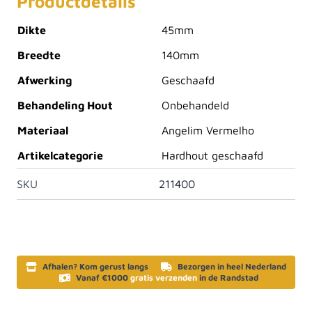
Productdetails
Dikte
45mm
Breedte
140mm
Afwerking
Geschaafd
Behandeling Hout
Onbehandeld
Materiaal
Angelim Vermelho
Artikelcategorie
Hardhout geschaafd
SKU
211400
Afhalen? Kom gerust langs
Bezorgen in heel Nederland
Vanaf €1000
gratis verzenden
in de Randstad