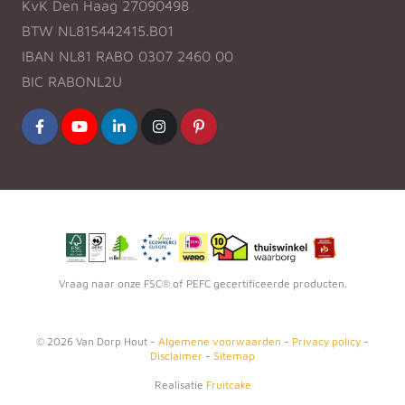
KvK Den Haag 27090498
BTW NL815442415.B01
IBAN NL81 RABO 0307 2460 00
BIC RABONL2U
Vraag naar onze FSC® of PEFC gecertificeerde producten.
©
2026
Van Dorp Hout -
Algemene voorwaarden
-
Privacy policy
-
Disclaimer
-
Sitemap
Realisatie
Fruitcake