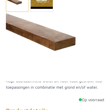
Dit tropische hardhout Angelim Vermelho valt in
duurzaamheidsklasse 1. Dit houdt in dat het hout een
levensduur heeft van ongeveer 25 jaar. Angelim
Vermelho is minder bekend van de twee, maar heeft
dezelfde kwalitatieve eigenschappen als Azobé. Dit
sterke hout kan namelijk zeer goed tegen direct
contact met water. Het hout heeft een fijne
gelijkmatige structuur met een sterke kruisdraad,
weinig draadverloop en onvolkomenheden als noesten
en kwasten. Door de goede sterkte-eigenschappen en
hoge duurzaamheid wordt dit hout vaak gebruikt voor
toepassingen in combinatie met grond en/of water.
Op voorraad