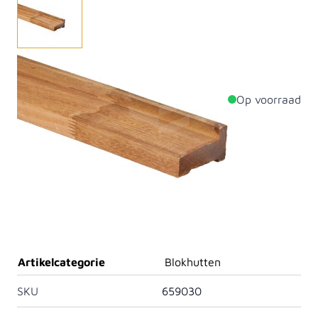
Hardhouten funderingsbalk 4x90x3000 tbv blokhut.
Op voorraad
Productdetails
Dikte
45mm
Breedte
90mm
Lengte
3000mm
Materiaal
Bangkirai
Artikelcategorie
Blokhutten
SKU
659030