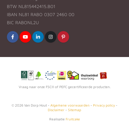
BTW NL815442415.B01
IBAN NL81 RABO 0307 2460 00
BIC RABONL2U
Vraag naar onze FSC® of PEFC gecertificeerde producten.
©
2026
Van Dorp Hout -
Algemene voorwaarden
-
Privacy policy
-
Disclaimer
-
Sitemap
Realisatie
Fruitcake