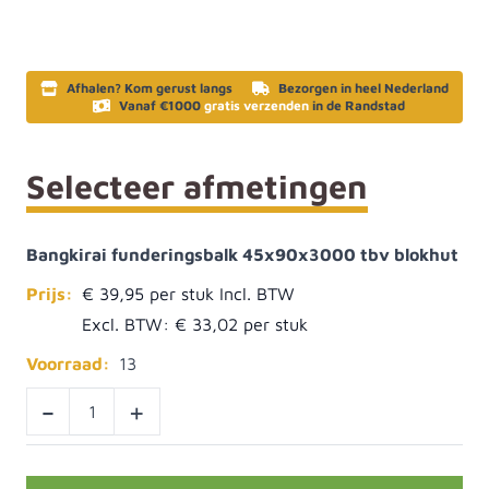
Afhalen? Kom gerust langs
Bezorgen in heel Nederland
Vanaf €1000
gratis verzenden
in de Randstad
Selecteer afmetingen
Bangkirai funderingsbalk 45x90x3000 tbv blokhut
Prijs:
€ 39,95
Excl. BTW:
€ 33,02
Voorraad:
13
-
+