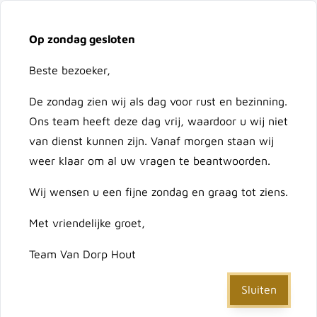
Vacatures
Over ons
Contact
Op zondag gesloten
Ga naar de inhoud
Cart
Beste bezoeker,
De zondag zien wij als dag voor rust en bezinning.
Doorzoek de hele winkel
Ons team heeft deze dag vrij, waardoor u wij niet
van dienst kunnen zijn. Vanaf morgen staan wij
weer klaar om al uw vragen te beantwoorden.
Home
/
Hout
/
Bangkirai
Wij wensen u een fijne zondag en graag tot ziens.
/
Bangkirai funderingsbalk 45x90x3000 tbv blokhut
Met vriendelijke groet,
Bangkirai funderingsbalk
Team Van Dorp Hout
45x90x3000 tbv blokhut
Sluiten