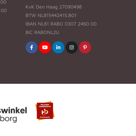
:00
KvK Den Haag 27090498
:00
BTW NL815442415.B01
IBAN NL81 RABO 0307 2460 00
BIC RABONL2U