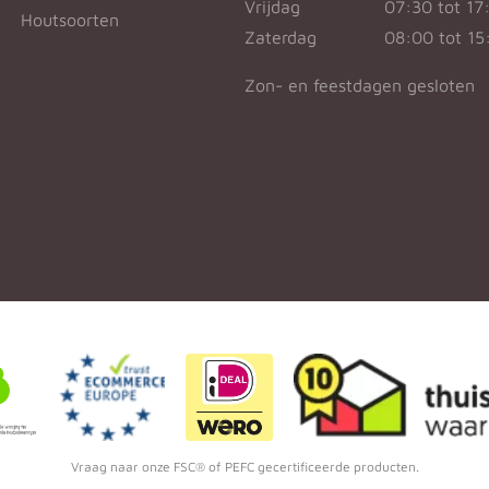
Vrijdag
07:30 tot 17
Houtsoorten
Zaterdag
08:00 tot 15
Zon- en feestdagen gesloten
Vraag naar onze FSC® of PEFC gecertificeerde producten.