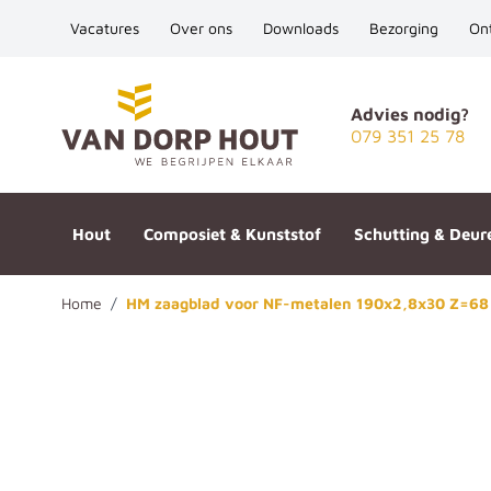
Vacatures
Over ons
Downloads
Bezorging
On
Ga naar de inhoud
Advies nodig?
079 351 25 78
Hout
Composiet & Kunststof
Schutting & Deur
Home
/
HM zaagblad voor NF-metalen 190x2,8x30 Z=68
HM zaagblad voor NF-metalen