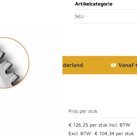
Artikelcategorie
SKU
Bezorgen in heel Nederland
Vanaf
Prijs per stuk
€ 126,25
F neg
Excl. BTW:
€ 104,34