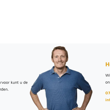
H
Wi
on
rvoor kunt u de
rden.
07
in