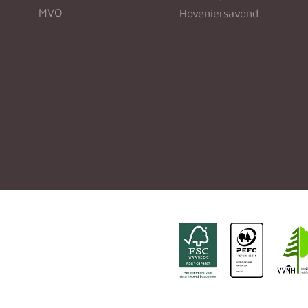
MVO
Hoveniersavond