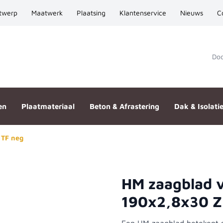
twerp
Maatwerk
Plaatsing
Klantenservice
Nieuws
C
Door
en
Plaatmateriaal
Beton & Afrastering
Dak & Isolati
 TF neg
HM zaagblad 
 190x2,8x30 Z=68 TF neg
190x2,8x30 Z