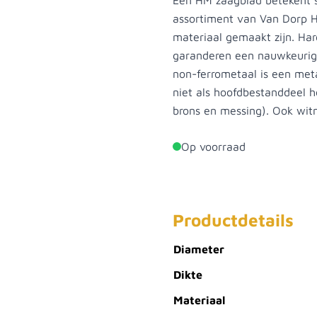
Een HM zaagblad betekent 
assortiment van Van Dorp Ho
materiaal gemaakt zijn. Har
garanderen een nauwkeurige
non-ferrometaal is een meta
niet als hoofdbestanddeel h
brons en messing). Ook wit
Op voorraad
Productdetails
Diameter
Dikte
Materiaal