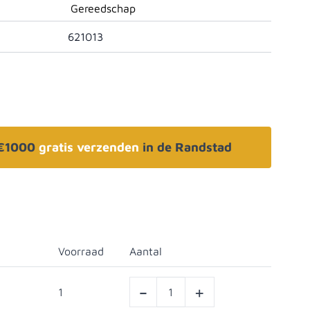
Gereedschap
621013
 €1000
gratis verzenden
in de Randstad
Voorraad
Aantal
-
+
1