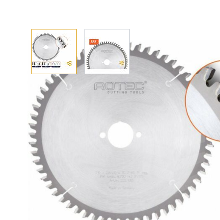
Afhalen? Kom gerust langs
Selecteer afmetingen
Selecteer de gewenste afmetingen
HM zaagblad voor NF-metalen 190x2,8x30 Z=68 T