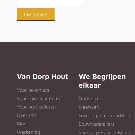
Van Dorp Hout
We Begrijpen
elkaar
Voor hoveniers
Voor tuinarchitecten
Ontwerp
Voor particulieren
Maatwerk
Over ons
Levering in de randstad
Blog
Bouwversnellers
Werken bij
Van Dorp Hout in Beeld