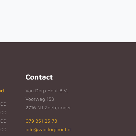
Contact
nd
Van Dorp Hout B.V.
Voorweg 153
:00
2716 NJ Zoetermeer
:00
:00
079 351 25 78
:00
info@vandorphout.nl