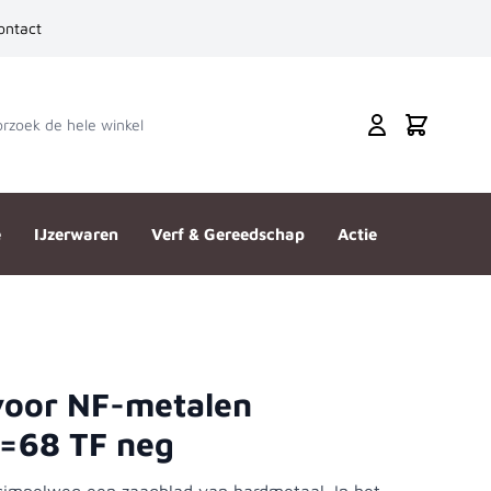
ontact
zoek de hele winkel
Cart
e
IJzerwaren
Verf & Gereedschap
Actie
voor NF-metalen
=68 TF neg