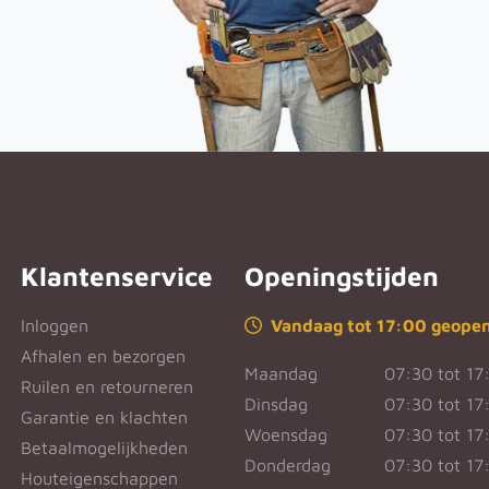
Klantenservice
Openingstijden
Inloggen
Vandaag tot 17:00 geope
Afhalen en bezorgen
Maandag
07:30 tot 17
Ruilen en retourneren
Dinsdag
07:30 tot 17
Garantie en klachten
Woensdag
07:30 tot 17
Betaalmogelijkheden
Donderdag
07:30 tot 17
Houteigenschappen