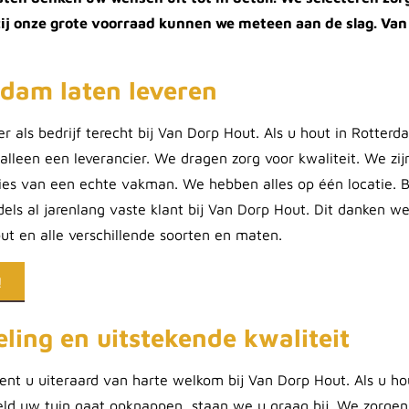
zij onze grote voorraad kunnen we meteen aan de slag. Van
.
rdam laten leveren
ier als bedrijf terecht bij Van Dorp Hout. Als u hout in Rotte
 alleen een leverancier. We dragen zorg voor kwaliteit. We zi
ies van een echte vakman. We hebben alles op één locatie. B
dels al jarenlang vaste klant bij Van Dorp Hout. Dit danken 
ut en alle verschillende soorten en maten.
!
ling en uitstekende kwaliteit
bent u uiteraard van harte welkom bij Van Dorp Hout. Als u h
eld uw tuin gaat opknappen, staan we u graag bij. We zorgen