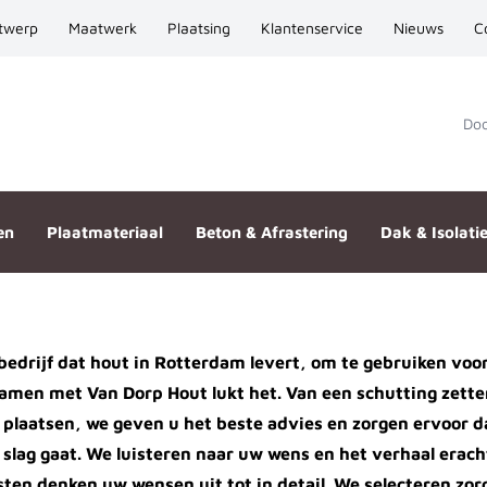
twerp
Maatwerk
Plaatsing
Klantenservice
Nieuws
C
Door
en
Plaatmateriaal
Beton & Afrastering
Dak & Isolati
edrijf dat hout in Rotterdam levert, om te gebruiken voor 
amen met Van Dorp Hout lukt het. Van een schutting zett
 plaatsen, we geven u het beste advies en zorgen ervoor d
slag gaat. We luisteren naar uw wens en het verhaal eracht
sten denken uw wensen uit tot in detail. We selecteren zo