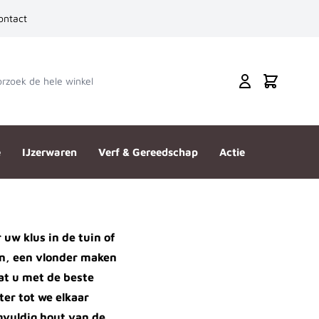
ontact
zoek de hele winkel
Cart
e
IJzerwaren
Verf & Gereedschap
Actie
uw klus in de tuin of
en, een vlonder maken
at u met de beste
er tot we elkaar
rgvuldig hout van de