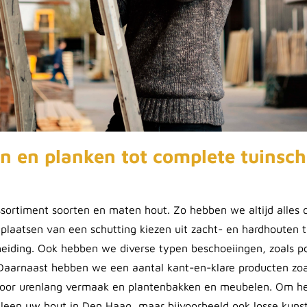
en en planken tot complete tuinsc
ortiment soorten en maten hout. Zo hebben we altijd alles 
t plaatsen van een schutting kiezen uit zacht- en hardhouten
heiding. Ook hebben we diverse typen beschoeiingen, zoals po
Daarnaast hebben we een aantal kant-en-klare producten zoal
voor urenlang vermaak en plantenbakken en meubelen. Om he
lleen uw hout in Den Haag, maar bijvoorbeeld ook losse kunst