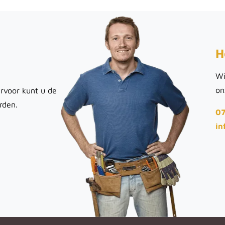
H
Wi
on
rvoor kunt u de
rden.
07
in