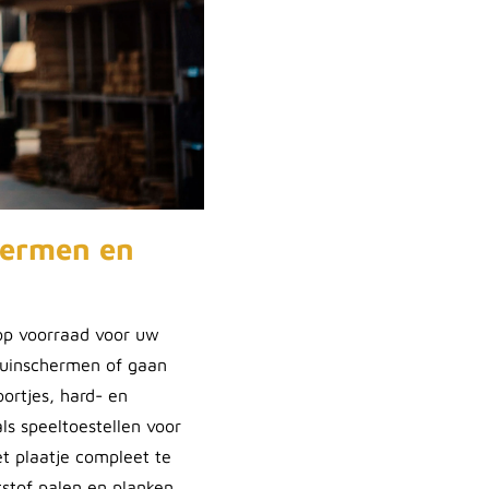
hermen en
op voorraad voor uw
 tuinschermen of gaan
ortjes, hard- en
s speeltoestellen voor
t plaatje compleet te
stof palen en planken.