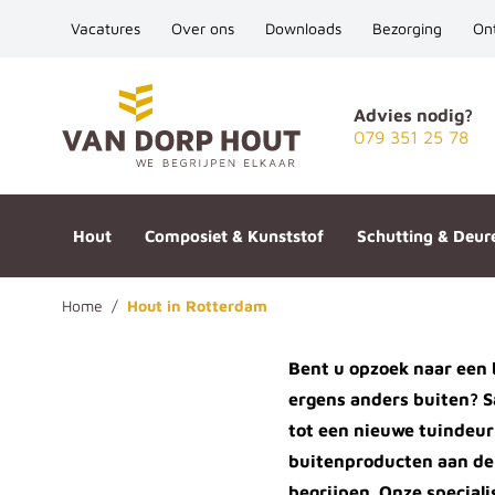
Vacatures
Over ons
Downloads
Bezorging
On
Ga naar de inhoud
Advies nodig?
079 351 25 78
Hout
Composiet & Kunststof
Schutting & Deur
Home
/
Hout in Rotterdam
Bent u opzoek naar een b
ergens anders buiten? S
tot een nieuwe tuindeur
buitenproducten aan de 
begrijpen. Onze speciali