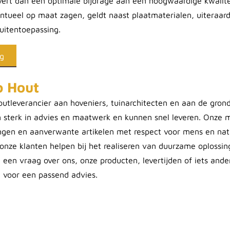
vert dan een optimale bijdrage aan een hoogwaardige kwali
entueel op maat zagen, geldt naast plaatmaterialen, uiteraar
uitentoepassing.
ng
p Hout
houtleverancier aan hoveniers, tuinarchitecten en aan de gron
 sterk in advies en maatwerk en kunnen snel leveren. Onze m
ngen en aanverwante artikelen met respect voor mens en nat
 onze klanten helpen bij het realiseren van duurzame oplossi
u een vraag over ons, onze producten, levertijden of iets an
n voor een passend advies.