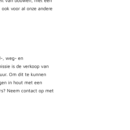
teit van bouwen, met een
d ook voor al onze andere
d-, weg- en
issie is de verkoop van
uur. Om dit te kunnen
ngen in hout met een
ders? Neem contact op met