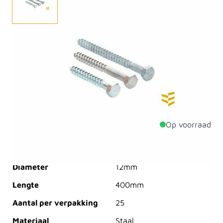
Een houtdraadbout is een schroef met een zeskantige
kop en een conisch deel waaromheen een
schroefdraad is aangebracht. De houtdraadbout is
geschikt voor het vastmaken van houtverbindingen.
De bout kan in combinatie met een plug ook gebruikt
worden in steen.
Op voorraad
Productdetails
Diameter
12mm
Lengte
400mm
Aantal per verpakking
25
Materiaal
Staal