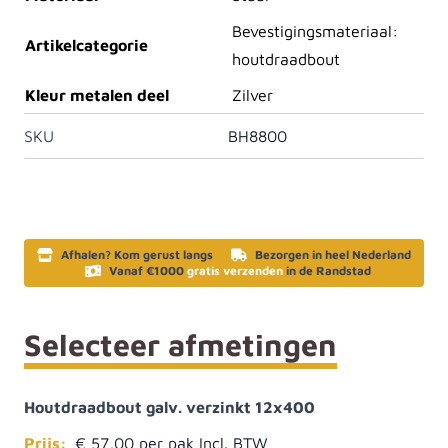
Bevestigingsmateriaal:
Artikelcategorie
houtdraadbout
Kleur metalen deel
Zilver
SKU
BH8800
Afhalen? Kom gerust langs
Bezorgen in heel Nederland
Vanaf €1000
gratis verzenden
in de Randstad
Selecteer afmetingen
Houtdraadbout galv. verzinkt 12x400
Prijs:
€ 57,00