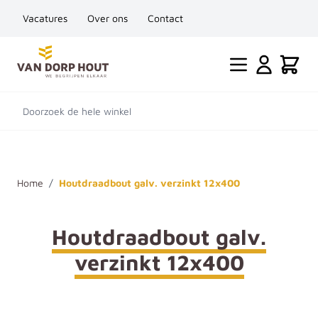
Vacatures
Over ons
Contact
Ga naar de inhoud
Cart
Doorzoek de hele winkel
Home
/
Houtdraadbout galv. verzinkt 12x400
Houtdraadbout galv.
verzinkt 12x400