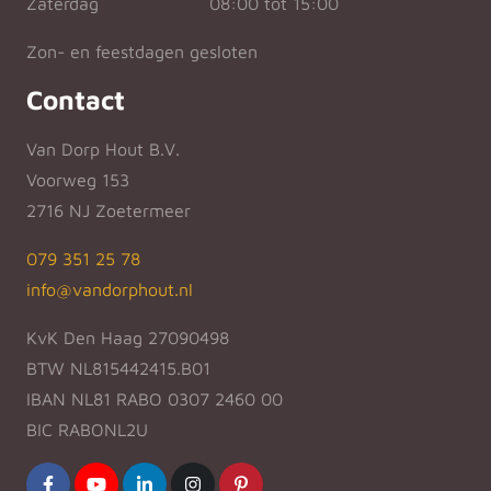
Zaterdag
08:00 tot 15:00
Zon- en feestdagen gesloten
Contact
Van Dorp Hout B.V.
Voorweg 153
2716 NJ Zoetermeer
079 351 25 78
info@vandorphout.nl
KvK Den Haag 27090498
BTW NL815442415.B01
IBAN NL81 RABO 0307 2460 00
BIC RABONL2U