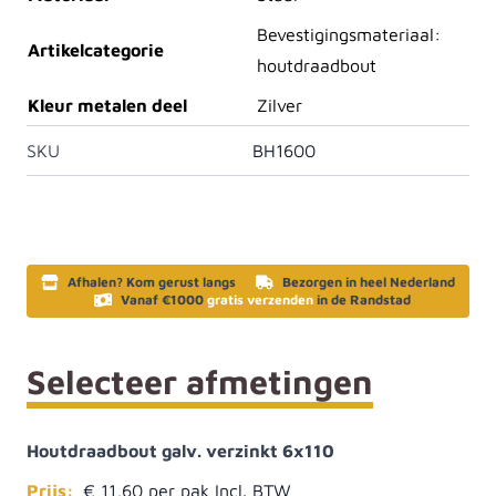
Bevestigingsmateriaal:
Artikelcategorie
houtdraadbout
Kleur metalen deel
Zilver
SKU
BH1600
Afhalen? Kom gerust langs
Bezorgen in heel Nederland
Vanaf €1000
gratis verzenden
in de Randstad
Selecteer afmetingen
Houtdraadbout galv. verzinkt 6x110
Prijs:
€ 11,60