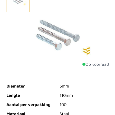
Een houtdraadbout is een schroef met een zeskantige
kop en een conisch deel waaromheen een
schroefdraad is aangebracht. De houtdraadbout is
geschikt voor het vastmaken van houtverbindingen.
De bout kan in combinatie met een plug ook gebruikt
worden in steen.
Op voorraad
Productdetails
Diameter
6mm
Lengte
110mm
Aantal per verpakking
100
Materiaal
Staal