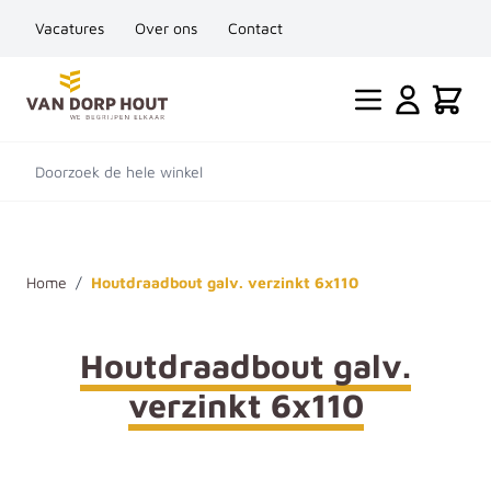
Vacatures
Over ons
Contact
Ga naar de inhoud
Cart
Doorzoek de hele winkel
Home
/
Houtdraadbout galv. verzinkt 6x110
Houtdraadbout galv.
verzinkt 6x110