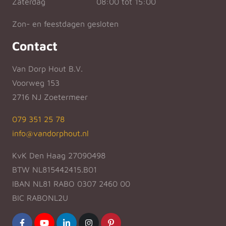
Zaterdag
08:00 tot 15:00
Zon- en feestdagen gesloten
Contact
Van Dorp Hout B.V.
Voorweg 153
2716 NJ Zoetermeer
079 351 25 78
info@vandorphout.nl
KvK Den Haag 27090498
BTW NL815442415.B01
IBAN NL81 RABO 0307 2460 00
BIC RABONL2U