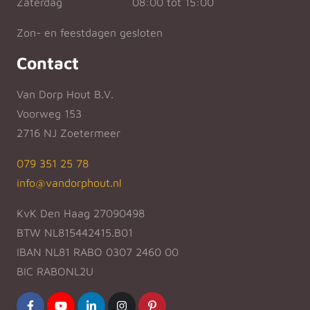
Zaterdag
08:00 tot 15:00
Zon- en feestdagen gesloten
Contact
Van Dorp Hout B.V.
Voorweg 153
2716 NJ Zoetermeer
079 351 25 78
info@vandorphout.nl
KvK Den Haag 27090498
BTW NL815442415.B01
IBAN NL81 RABO 0307 2460 00
BIC RABONL2U