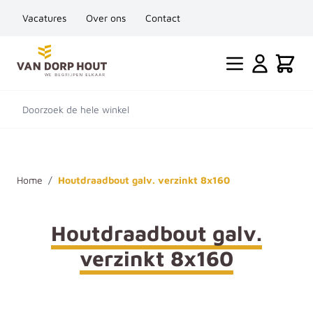
Vacatures
Over ons
Contact
Ga naar de inhoud
Cart
Doorzoek de hele winkel
Home
/
Houtdraadbout galv. verzinkt 8x160
Houtdraadbout galv.
verzinkt 8x160