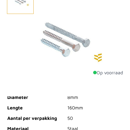
Een houtdraadbout is een schroef met een zeskantige
kop en een conisch deel waaromheen een
schroefdraad is aangebracht. De houtdraadbout is
geschikt voor het vastmaken van houtverbindingen.
De bout kan in combinatie met een plug ook gebruikt
worden in steen.
Op voorraad
Productdetails
Diameter
8mm
Lengte
160mm
Aantal per verpakking
50
Materiaal
Staal