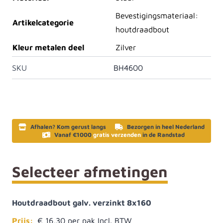
Bevestigingsmateriaal:
Artikelcategorie
houtdraadbout
Kleur metalen deel
Zilver
SKU
BH4600
Afhalen? Kom gerust langs
Bezorgen in heel Nederland
Vanaf €1000
gratis verzenden
in de Randstad
Selecteer afmetingen
Houtdraadbout galv. verzinkt 8x160
Prijs:
€ 16,30