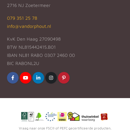
2716 NJ Zoetermeer
079 351 25 78
info@vandorphout.nl
KvK Den Haag 27090498
BTW NL815442415.B01
IBAN NL81 RABO 0307 2460 00
BIC RABONL2U
Vraag naar onze FSC® of PEFC gecertificeerde producten.