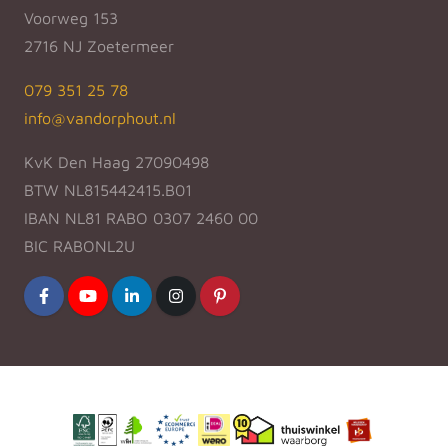
Voorweg 153
2716 NJ Zoetermeer
079 351 25 78
info@vandorphout.nl
KvK Den Haag 27090498
BTW NL815442415.B01
IBAN NL81 RABO 0307 2460 00
BIC RABONL2U