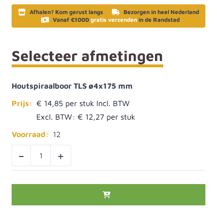
Afhalen? Kom gerust langs
Bezorgen in heel Nederland
Vanaf €1000
gratis verzenden
in de Randstad
Selecteer afmetingen
Houtspiraalboor TLS ø4x175 mm
Prijs:
€ 14,85
Excl. BTW:
€ 12,27
Voorraad:
12
-
+