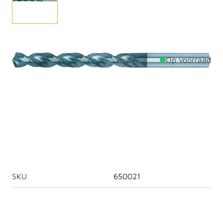
Houtspiraalboor TLS ø4,0 x 175 mm.
Op voorraad
Productdetails
Diameter
4mm
Lengte
175mm
Materiaal
Staal
Artikelcategorie
Gereedschap
SKU
650021