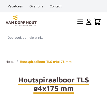
Vacatures
Over ons
Contact
Ga naar de inhoud
Cart
Doorzoek de hele winkel
Home
/
Houtspiraalboor TLS ø4x175 mm
Houtspiraalboor TLS
ø4x175 mm