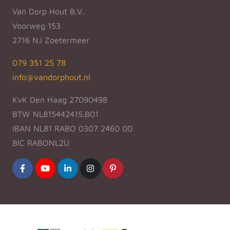
Van Dorp Hout B.V.
Voorweg 153
2716 NJ Zoetermeer
079 351 25 78
info@vandorphout.nl
KvK Den Haag 27090498
BTW NL815442415.B01
IBAN NL81 RABO 0307 2460 00
BIC RABONL2U