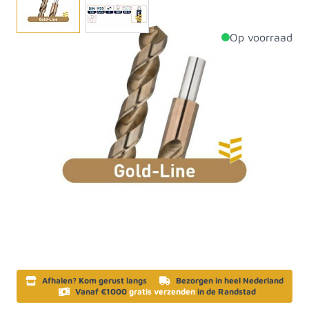
Op voorraad
Productdetails
Diameter
5mm
Lengte
86mm
Materiaal
Staal
Artikelcategorie
Gereedschap
SKU
619117
Afhalen? Kom gerust langs
Bezorgen in heel Nederland
Vanaf €1000
gratis verzenden
in de Randstad