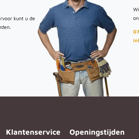
Wi
on
rvoor kunt u de
rden.
07
in
Klantenservice
Openingstijden