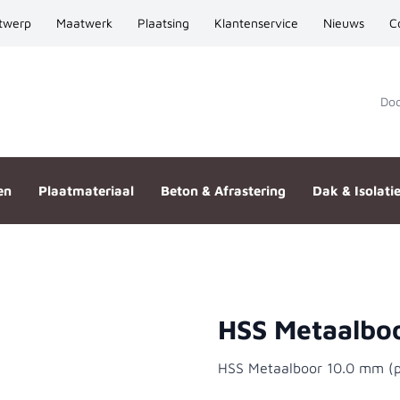
twerp
Maatwerk
Plaatsing
Klantenservice
Nieuws
C
Door
en
Plaatmateriaal
Beton & Afrastering
Dak & Isolati
HSS Metaalboo
st)
HSS Metaalboor 10.0 mm (pe