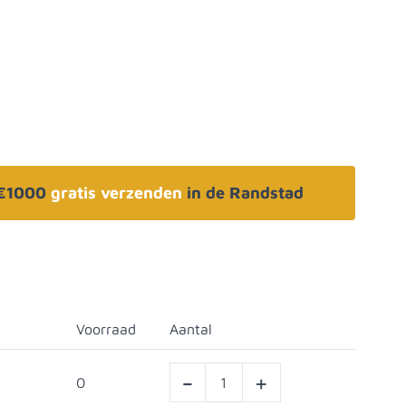
 €1000
gratis verzenden
in de Randstad
Voorraad
Aantal
-
+
0