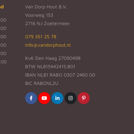
nd
Van Dorp Hout B.V.
Voorweg 153
:00
2716 NJ Zoetermeer
:00
:00
079 351 25 78
:00
info@vandorphout.nl
:00
KvK Den Haag 27090498
:00
BTW NL815442415.B01
IBAN NL81 RABO 0307 2460 00
BIC RABONL2U