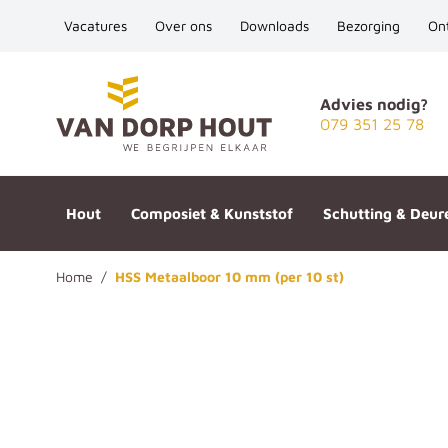
Vacatures
Over ons
Downloads
Bezorging
On
Ga naar de inhoud
Advies nodig?
079 351 25 78
Hout
Composiet & Kunststof
Schutting & Deur
Home
/
HSS Metaalboor 10 mm (per 10 st)
HSS Metaalboor 10 mm (per 10 