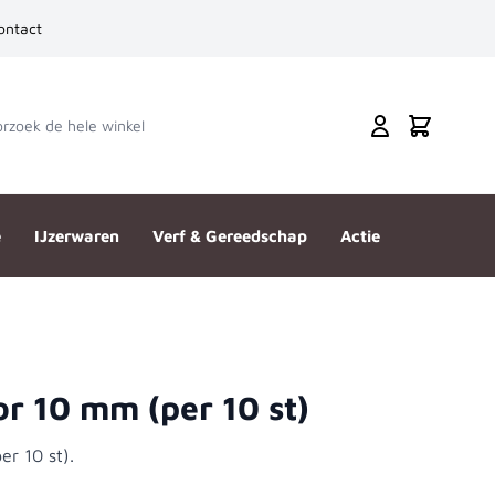
ontact
zoek de hele winkel
Cart
e
IJzerwaren
Verf & Gereedschap
Actie
r 10 mm (per 10 st)
r 10 st).