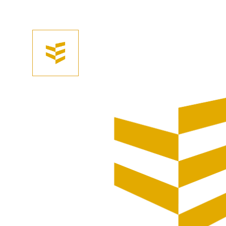
Afhalen? Kom gerust langs
Selecteer afmetingen
Selecteer de gewenste afmetingen
HSS Metaalboor 10 mm (per 10 st)