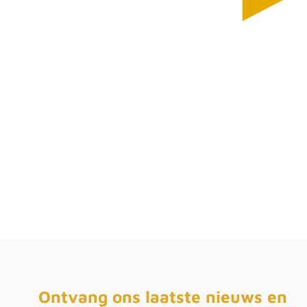
Productomschrijving
HSS Metaalboor 10.0 mm (per 10 st).
Ontvang ons laatste nieuws en