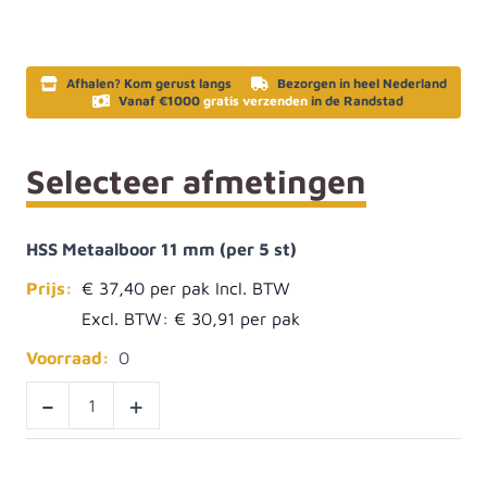
Afhalen? Kom gerust langs
Bezorgen in heel Nederland
Vanaf €1000
gratis verzenden
in de Randstad
Selecteer afmetingen
HSS Metaalboor 11 mm (per 5 st)
Prijs:
€ 37,40
Excl. BTW:
€ 30,91
Voorraad:
0
-
+