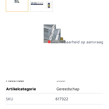
De HSS metaalboor is breed inzetbaar. Deze kan
gebruikt worden voor het boren in metaal, hout,
kunststof en diverse soorten plaatmateriaal.
Beschikbaarheid op aanvraag
Productdetails
Diameter
11mm
Lengte
142mm
Materiaal
Staal
Artikelcategorie
Gereedschap
SKU
617322