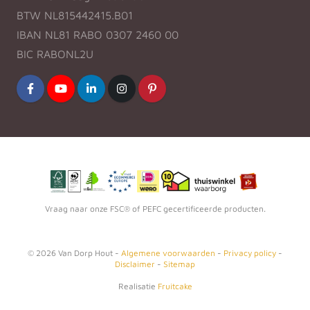
BTW NL815442415.B01
IBAN NL81 RABO 0307 2460 00
BIC RABONL2U
Vraag naar onze FSC® of PEFC gecertificeerde producten.
©
2026
Van Dorp Hout -
Algemene voorwaarden
-
Privacy policy
-
Disclaimer
-
Sitemap
Realisatie
Fruitcake