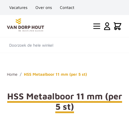
Vacatures
Over ons
Contact
Ga naar de inhoud
Cart
Doorzoek de hele winkel
Home
/
HSS Metaalboor 11 mm (per 5 st)
HSS Metaalboor 11 mm (per
5 st)