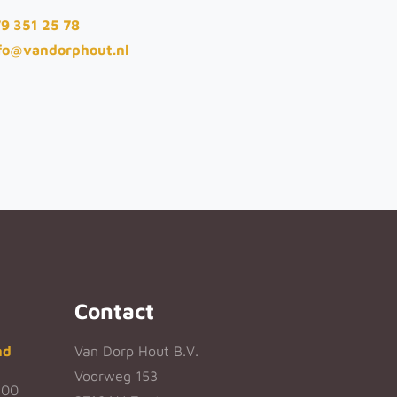
9 351 25 78
fo@vandorphout.nl
Contact
nd
Van Dorp Hout B.V.
Voorweg 153
:00