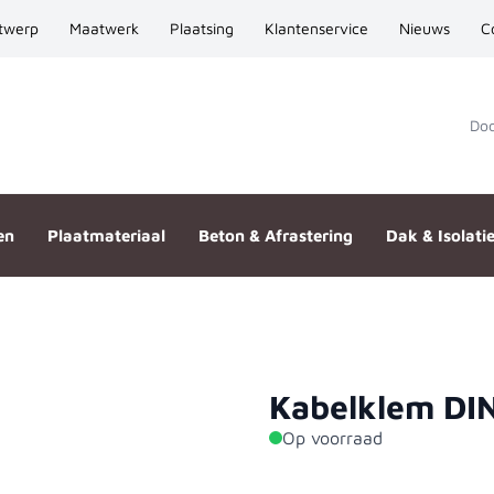
twerp
Maatwerk
Plaatsing
Klantenservice
Nieuws
C
Door
en
Plaatmateriaal
Beton & Afrastering
Dak & Isolati
Kabelklem DI
(7 mm)
Op voorraad