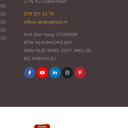
2716 NJ Zoetermeer
:00
:00
079 351 25 78
:00
info@vandorphout.nl
:00
KvK Den Haag 27090498
:00
BTW NL815442415.B01
IBAN NL81 RABO 0307 2460 00
BIC RABONL2U