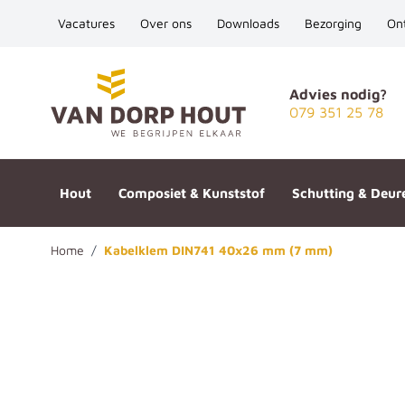
Vacatures
Over ons
Downloads
Bezorging
On
Ga naar de inhoud
Advies nodig?
079 351 25 78
Hout
Composiet & Kunststof
Schutting & Deur
Home
/
Kabelklem DIN741 40x26 mm (7 mm)
Kabelklem DIN741 40x26 mm 