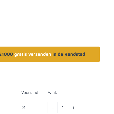
 €1000
gratis verzenden
in de Randstad
Voorraad
Aantal
-
+
91