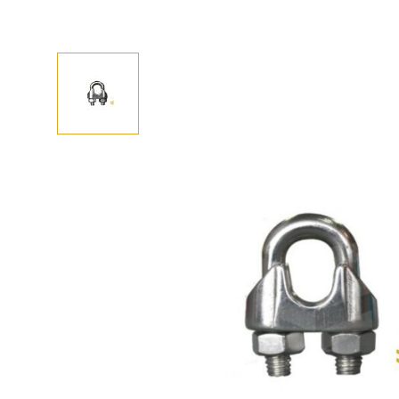
Afhalen? Kom gerust langs
Selecteer afmetingen
Selecteer de gewenste afmetingen
Kabelklem DIN741 40x26 mm (7 mm)