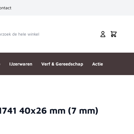
ontact
zoek de hele winkel
Cart
e
IJzerwaren
Verf & Gereedschap
Actie
N741 40x26 mm (7 mm)