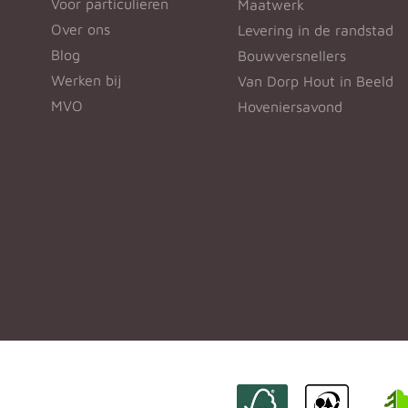
Voor particulieren
Maatwerk
Over ons
Levering in de randstad
Blog
Bouwversnellers
Werken bij
Van Dorp Hout in Beeld
MVO
Hoveniersavond