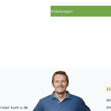
In Winkelwagen
H
Wi
on
rvoor kunt u de