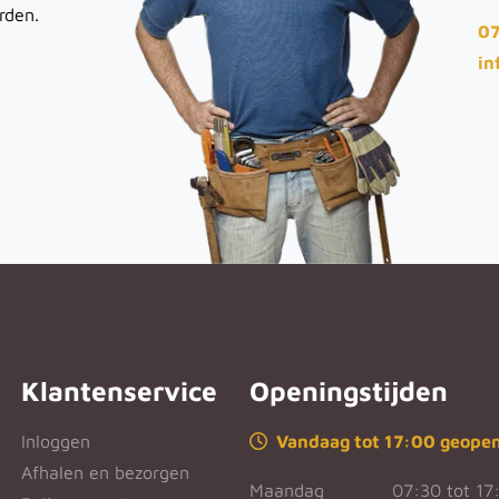
rden.
07
in
Klantenservice
Openingstijden
Inloggen
Vandaag tot 17:00 geope
Afhalen en bezorgen
Maandag
07:30 tot 17