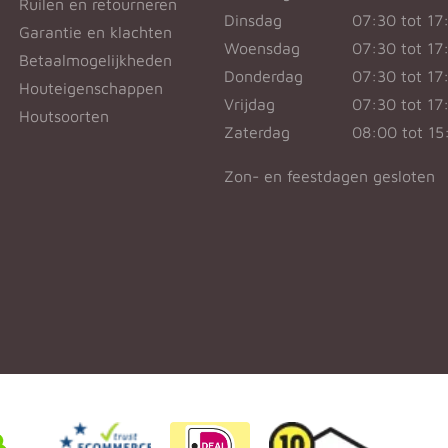
Ruilen en retourneren
Dinsdag
07:30 tot 17
Garantie en klachten
Woensdag
07:30 tot 17
Betaalmogelijkheden
Donderdag
07:30 tot 17
Houteigenschappen
Vrijdag
07:30 tot 17
Houtsoorten
Zaterdag
08:00 tot 15
Zon- en feestdagen gesloten