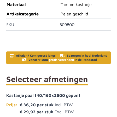
Materiaal
Tamme kastanje
Artikelcategorie
Palen geschild
SKU
609800
Afhalen? Kom gerust langs
Bezorgen in heel Nederland
Vanaf €1000
gratis verzenden
in de Randstad
Selecteer afmetingen
Kastanje paal 140/160x2500 gepunt
Prijs:
€ 36,20
€ 29,92