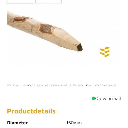
Kastanje is een duurzame houtsoort
(duurzaamheidsklasse 2) en een paal van deze
houtsoort wordt vaak gebruikt als afrasteringspaal.
Het hout heeft een natuurlijke uitstraling en is
onbehandeld toepasbaar, ook in de grond. De paal is
gepunt. Kastanje heeft een matig fijne tot grove nerf
en heeft meestal een rechte draad. Het hout werkt
lang na, maar eenmaal droog behoudt het zijn vorm.
Het hout is fijnvezelig en zeer goed bestand tegen
vocht. Het lijkt in dat opzicht op eikenhout, maar is
lichter in gewicht en laat zich makkelijker bewerken.
Op voorraad
Productdetails
Diameter
150mm