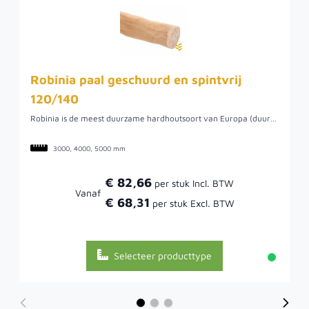
Robinia paal geschuurd en spintvrij
120/140
Robinia is de meest duurzame hardhoutsoort van Europa (duurzaamheidsklasse 1/2). Vanwege de hoge levensduur en duurzame eigenschappen, wordt deze houtsoort veel gebruikt voor pergola’s, speeltoestellen en afrasteringen. De ronde en kromme vormen geven deze palen een natuurlijke uitstraling. De palen zijn spintvrij geschuurd, wat betekent dat de kans op splinters nihil is. Dat is ook de reden dat deze palen goed geschikt zijn voor speeltoestellen en andere attributen waarbij splinters onwenselijk zijn.
3000, 4000, 5000 mm
€ 82,66
Vanaf
€ 68,31
Selecteer producttype