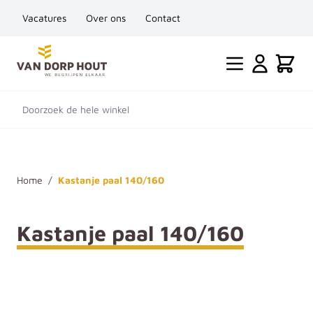
Vacatures
Over ons
Contact
Ga naar de inhoud
Cart
Doorzoek de hele winkel
Home
/
Kastanje paal 140/160
Kastanje paal 140/160