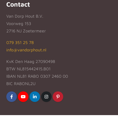
Contact
Van Dorp Hout B.V.
Voorweg 153
2716 NJ Zoetermeer
079 351 25 78
info@vandorphout.nl
KvK Den Haag 27090498
BTW NL815442415.B01
IBAN NL81 RABO 0307 2460 00
BIC RABONL2U