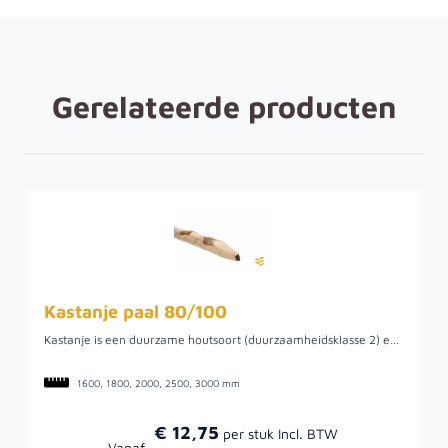
Gerelateerde producten
Kastanje paal 80/100
Kastanje is een duurzame houtsoort (duurzaamheidsklasse 2) en een paal van deze houtsoort wordt vaak gebruikt als afrasteringspaal. Het hout heeft een natuurlijke uitstraling en is onbehandeld toepasbaar, ook in de grond. De paal is gepunt. Kastanje heeft een matig fijne tot grove nerf en heeft meestal een rechte draad. Het hout werkt lang na, maar eenmaal droog behoudt het zijn vorm. Het hout is fijnvezelig en zeer goed bestand tegen vocht. Het lijkt in dat opzicht op eikenhout, maar is lichter in gewicht en laat zich makkelijker bewerken.
1600, 1800, 2000, 2500, 3000 mm
€ 12,75
Vanaf