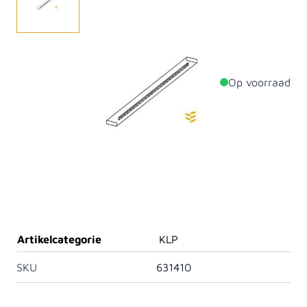
Hoogwaardige KLP bankplank.
Op voorraad
Productdetails
Dikte
40mm
Breedte
120mm
Lengte
1800mm
Materiaal
KLP
Artikelcategorie
KLP
SKU
631410