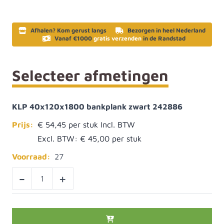
Afhalen? Kom gerust langs
Bezorgen in heel Nederland
Vanaf €1000
gratis verzenden
in de Randstad
Selecteer afmetingen
KLP 40x120x1800 bankplank zwart 242886
Prijs:
€ 54,45
Excl. BTW:
€ 45,00
Voorraad:
27
-
+