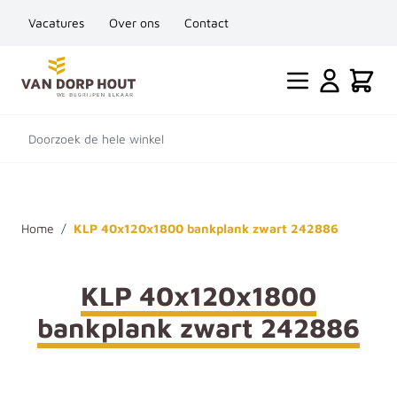
Vacatures
Over ons
Contact
Ga naar de inhoud
Cart
Doorzoek de hele winkel
Home
/
KLP 40x120x1800 bankplank zwart 242886
KLP 40x120x1800
bankplank zwart 242886