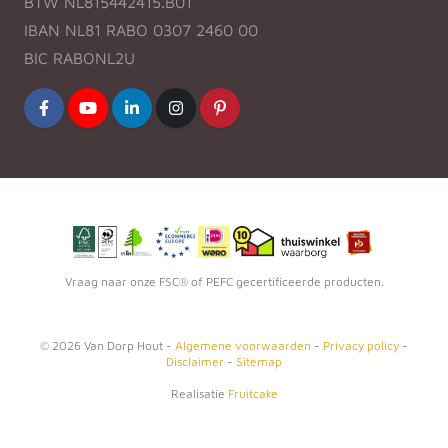
BTW NL815442415.B01
IBAN NL81 RABO 0307 2460 00
BIC RABONL2U
Vraag naar onze FSC® of PEFC gecertificeerde producten.
©
2026
Van Dorp Hout -
Algemene voorwaarden
-
Privacy policy
-
Disclaimer
-
Sitemap
Realisatie
Fruitcake