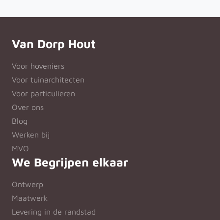
Van Dorp Hout
Voor hoveniers
Voor tuinarchitecten
Voor particulieren
Over ons
Blog
Werken bij
MVO
We Begrijpen elkaar
Ontwerp
Maatwerk
Levering in de randstad