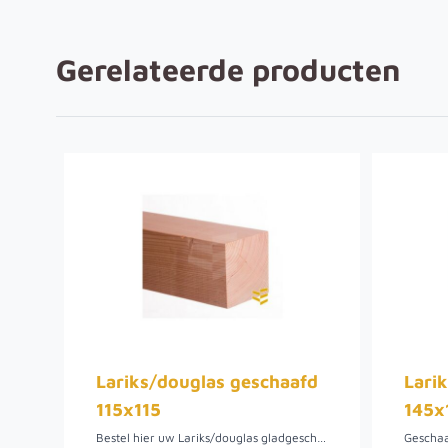
Gerelateerde producten
Lariks/douglas geschaafd
Lari
115x115
145x
Bestel hier uw Lariks/douglas gladgeschaafde 115x115 mm palen. Het hout is onbehandeld en heeft een robuuste uitstraling. Lariks/douglas hout heeft een natuurlijke look en feel en is bij ons in meerdere lengtes verkrijgbaar. Hoewel het Lariks/douglas hout onbehandeld is, is het toch geschikt als tuinhout. Het is kwetsbaar voor vocht, dus monteren los van grondcontact is aanbevolen. Het hout is relatief goedkoop in vergelijking met bijvoorbeeld eikenhout. Het is daarnaast eenvoudig bewerkbaar hout en heeft een mooie, warme kleur welke binnen een jaar zal vergrijzen naar verschillende tinten grijs. Dit is te voorkomen door het hout te behandelen met een olie of lazuur.