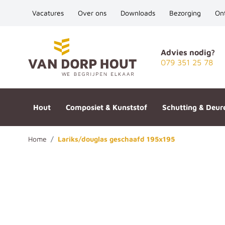
Vacatures
Over ons
Downloads
Bezorging
On
Ga naar de inhoud
Advies nodig?
079 351 25 78
Hout
Composiet & Kunststof
Schutting & Deur
Home
/
Lariks/douglas geschaafd 195x195
Lariks/douglas geschaafd 195