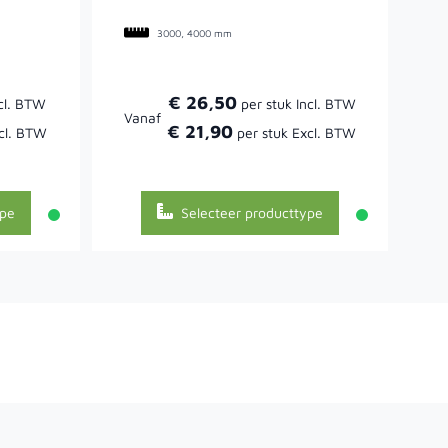
3000, 4000 mm
€ 26,50
Vanaf
€ 21,90
ype
Selecteer producttype