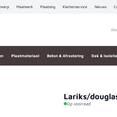
twerp
Maatwerk
Plaatsing
Klantenservice
Nieuws
C
Door
en
Plaatmateriaal
Beton & Afrastering
Dak & Isolati
Lariks/dougla
x195
Op voorraad