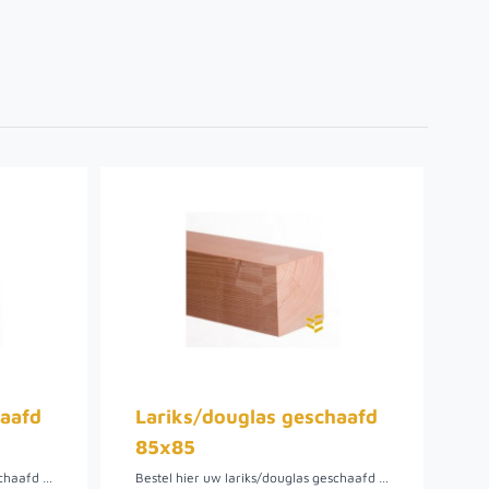
haafd
Lariks/douglas geschaafd
85x85
Bestel hier uw lariks/douglas geschaafd 70x70 mm paal.Het hout is onbehandeld en heeft een robuuste uitstraling. Lariks/douglas hout heeft een natuurlijke uitstraling en is bij ons in meerdere lengtes verkrijgbaar. Hoewel het Lariks/douglas hout onbehandeld is, is het toch geschikt als tuinhout. Het is kwetsbaar voor vocht, dus zwevend monteren is aanbevolen. Het hout is relatief goedkoop in vergelijking met bijvoorbeeld eikenhout. Het is daarnaast eenvoudig bewerkbaar hout en heeft een mooie warme kleur en egale vergrijzing.
Bestel hier uw lariks/douglas geschaafd 85x85 mm paal. Het hout is onbehandeld en heeft een robuuste uitstraling. Lariks/douglas hout heeft een natuurlijke uitstraling en is bij ons in meerdere lengtes verkrijgbaar. Hoewel het Lariks/douglas hout onbehandeld is, is het toch geschikt als tuinhout. Het is kwetsbaar voor vocht, dus zwevend monteren is aanbevolen. Het hout is relatief goedkoop in vergelijking met bijvoorbeeld eikenhout. Het is daarnaast eenvoudig bewerkbaar hout en heeft een mooie warme kleur en egale vergrijzing.