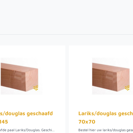
ks/douglas geschaafd
Lariks/douglas gesc
145
70x70
Geschaafde paal Lariks/Douglas. Geschikt om een pergola of overkapping van te maken. Bestel hier uw lariks/douglas geschaafd 145x145 mm balk. Het hout is onbehandeld en heeft een robuuste uitstraling. Lariks/douglas hout heeft een natuurlijke uitstraling en is bij ons in meerdere lengtes verkrijgbaar. Hoewel het Lariks/douglas hout onbehandeld is, is het toch geschikt als tuinhout. Het is kwetsbaar voor vocht, dus zwevend monteren is aanbevolen. Het hout is relatief goedkoop in vergelijking met bijvoorbeeld eikenhout. Het is daarnaast eenvoudig bewerkbaar hout en heeft een mooie warme kleur en egale vergrijzing.