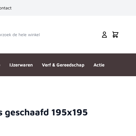
ontact
zoek de hele winkel
Cart
e
IJzerwaren
Verf & Gereedschap
Actie
s geschaafd 195x195