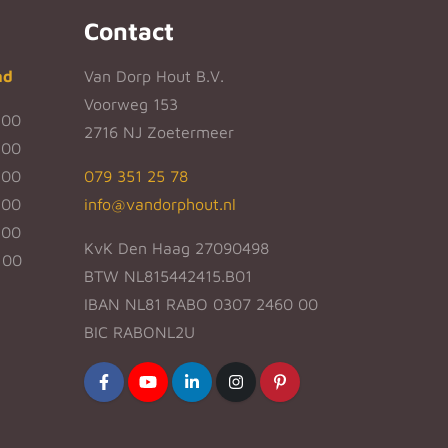
Contact
nd
Van Dorp Hout B.V.
Voorweg 153
:00
2716 NJ Zoetermeer
:00
:00
079 351 25 78
:00
info@vandorphout.nl
:00
KvK Den Haag 27090498
:00
BTW NL815442415.B01
IBAN NL81 RABO 0307 2460 00
BIC RABONL2U