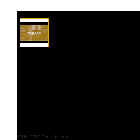
Afhalen? Kom gerust langs
Selecteer afmetingen
Selecteer de gewenste afmetingen
Lariks/douglas geschaafd 195x195x2500
100% PEFC Gecertificeerd