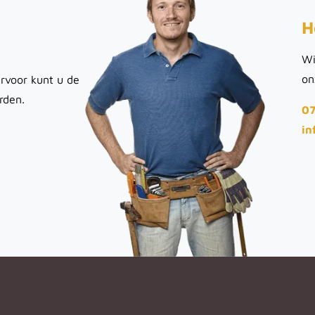
H
Wi
on
rvoor kunt u de
rden.
07
in