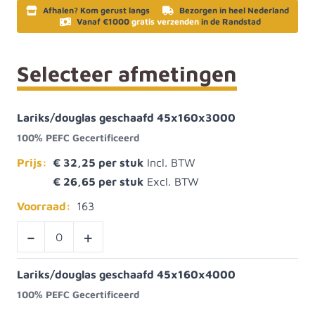
Afhalen? Kom gerust langs
Bezorgen in heel Nederland
Vanaf €1000
gratis verzenden
in de Randstad
Selecteer afmetingen
Lariks/douglas geschaafd 45x160x3000
100% PEFC Gecertificeerd
Prijs:
€ 32,25
€ 26,65
Voorraad:
163
-
+
Lariks/douglas geschaafd 45x160x4000
100% PEFC Gecertificeerd