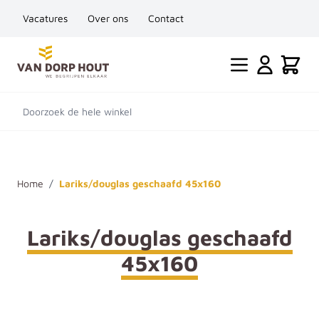
Vacatures
Over ons
Contact
Ga naar de inhoud
Cart
Doorzoek de hele winkel
Home
/
Lariks/douglas geschaafd 45x160
Lariks/douglas geschaafd
45x160