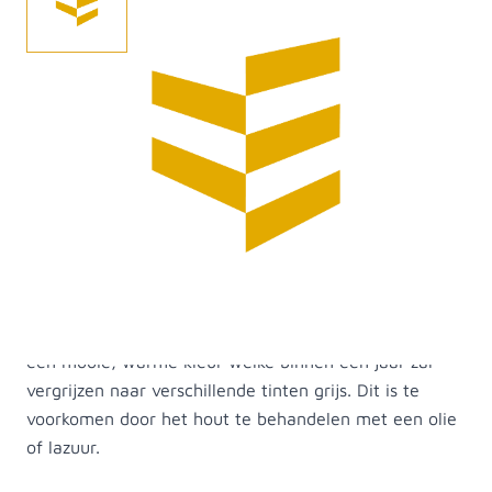
Bestel hier uw Lariks/douglas gladgeschaafde 45x160
mm balk. Het hout is onbehandeld en heeft een
robuuste uitstraling. Lariks/douglas hout heeft een
natuurlijke look en feel en is bij ons in meerdere
lengtes verkrijgbaar. Hoewel het Lariks/douglas hout
onbehandeld is, is het toch geschikt als tuinhout. Het
is kwetsbaar voor vocht, dus monteren los van
grondcontact is aanbevolen. Het hout is relatief
goedkoop in vergelijking met bijvoorbeeld eikenhout.
Het is daarnaast eenvoudig bewerkbaar hout en heeft
een mooie, warme kleur welke binnen een jaar zal
vergrijzen naar verschillende tinten grijs. Dit is te
voorkomen door het hout te behandelen met een olie
of lazuur.