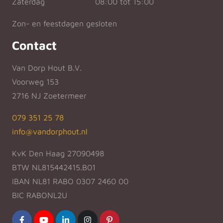
Zaterdag
08:00 tot 15:00
Zon- en feestdagen gesloten
Contact
Van Dorp Hout B.V.
Voorweg 153
2716 NJ Zoetermeer
079 351 25 78
info@vandorphout.nl
KvK Den Haag 27090498
BTW NL815442415.B01
IBAN NL81 RABO 0307 2460 00
BIC RABONL2U