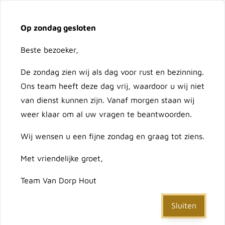
Vacatures
Over ons
Contact
Op zondag gesloten
Ga naar de inhoud
Cart
Beste bezoeker,
De zondag zien wij als dag voor rust en bezinning.
Doorzoek de hele winkel
Ons team heeft deze dag vrij, waardoor u wij niet
van dienst kunnen zijn. Vanaf morgen staan wij
weer klaar om al uw vragen te beantwoorden.
Home
/
Lariks/douglas geschaafd 45x95
Wij wensen u een fijne zondag en graag tot ziens.
Met vriendelijke groet,
Lariks/douglas geschaafd
Team Van Dorp Hout
45x95
Sluiten