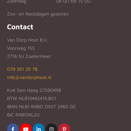
Zaterdag
08:00 tot 15:00
Zon- en feestdagen gesloten
Contact
Van Dorp Hout B.V.
Voorweg 153
2716 NJ Zoetermeer
079 351 25 78
info@vandorphout.nl
KvK Den Haag 27090498
BTW NL815442415.B01
IBAN NL81 RABO 0307 2460 00
BIC RABONL2U