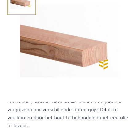
Bestel hier uw Lariks/douglas gladgeschaafde 45x95
mm balk. Het hout is onbehandeld en heeft een
robuuste uitstraling. Lariks/douglas hout heeft een
natuurlijke look en feel en is bij ons in meerdere
lengtes verkrijgbaar. Hoewel het Lariks/douglas hout
onbehandeld is, is het toch geschikt als tuinhout. Het
is kwetsbaar voor vocht, dus monteren los van
grondcontact is aanbevolen. Het hout is relatief
goedkoop in vergelijking met bijvoorbeeld eikenhout.
Het is daarnaast eenvoudig bewerkbaar hout en heeft
een mooie, warme kleur welke binnen een jaar zal
vergrijzen naar verschillende tinten grijs. Dit is te
voorkomen door het hout te behandelen met een olie
of lazuur.