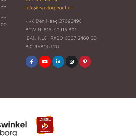
:00
info@vandorphout.nl
:00
KvK Den Haag 27090498
:00
BTW NL815442415.B01
IBAN NL81 RABO 0307 2460 00
BIC RABONL2U