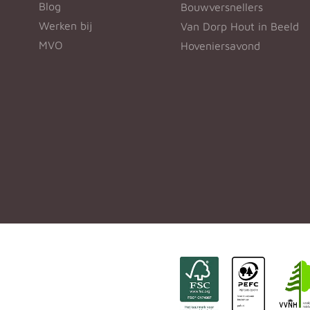
Blog
Bouwversnellers
Werken bij
Van Dorp Hout in Beeld
MVO
Hoveniersavond