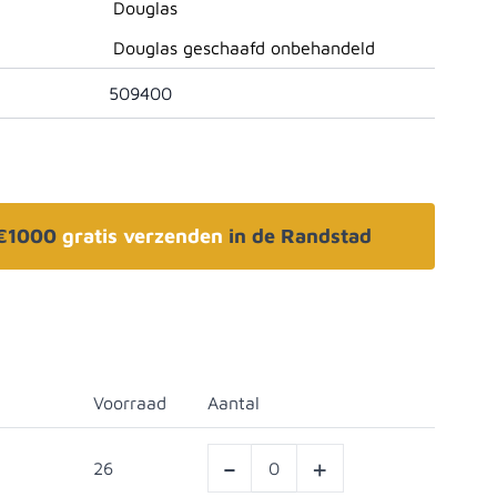
Douglas
Douglas geschaafd onbehandeld
509400
 €1000
gratis verzenden
in de Randstad
Voorraad
Aantal
-
+
26