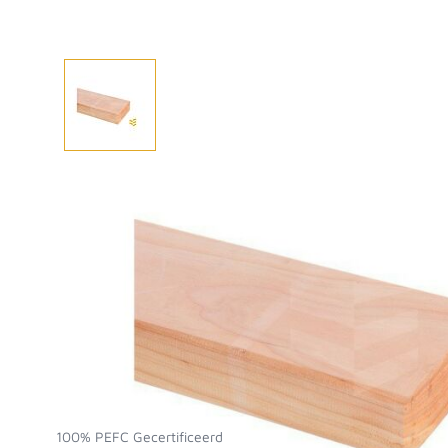
Afhalen? Kom gerust langs
Selecteer afmetingen
Selecteer de gewenste afmetingen
Lariks/douglas geschaafd 95x195x5000
100% PEFC Gecertificeerd