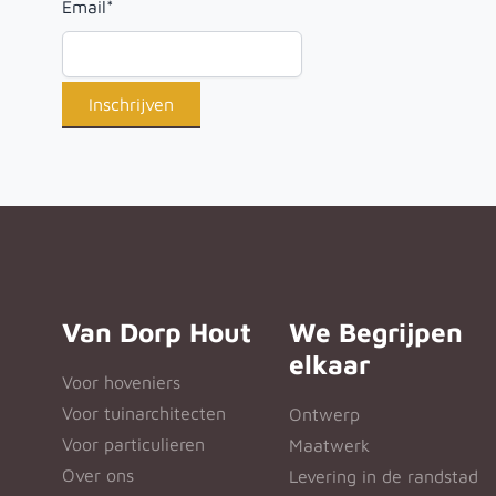
Email
*
Van Dorp Hout
We Begrijpen
elkaar
Voor hoveniers
Voor tuinarchitecten
Ontwerp
Voor particulieren
Maatwerk
Over ons
Levering in de randstad