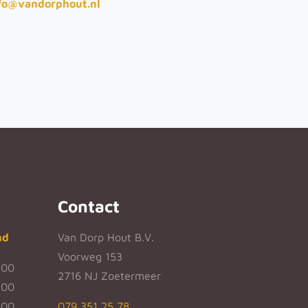
fo@vandorphout.nl
Contact
nd
Van Dorp Hout B.V.
Voorweg 153
:00
2716 NJ Zoetermeer
:00
:00
079 351 25 78