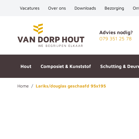
Vacatures
Over ons
Downloads
Bezorging
On
Ga naar de inhoud
Advies nodig?
079 351 25 78
Hout
Composiet & Kunststof
Schutting & Deur
Home
/
Lariks/douglas geschaafd 95x195
Lariks/douglas geschaafd 95x