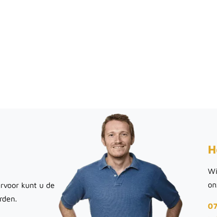
H
Wi
on
rvoor kunt u de
rden.
07