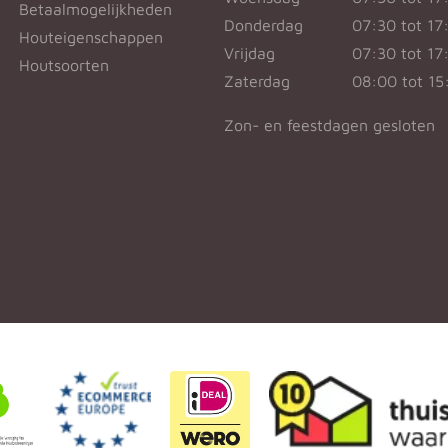
Betaalmogelijkheden
Donderdag
07:30 tot 17
Houteigenschappen
Vrijdag
07:30 tot 17
Houtsoorten
Zaterdag
08:00 tot 15
Zon- en feestdagen gesloten