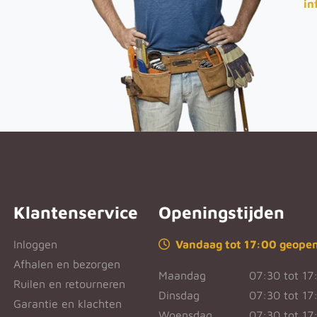
in
Klantenservice
Openingstijden
Inloggen
Vandaag tot 17:00 geope
Afhalen en bezorgen
Maandag
07:30 tot 17
Ruilen en retourneren
Dinsdag
07:30 tot 17
Garantie en klachten
Woensdag
07:30 tot 17