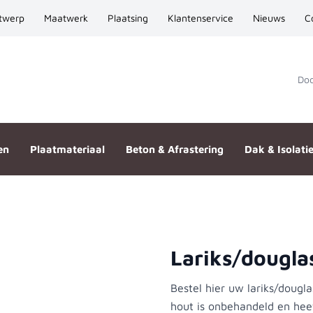
twerp
Maatwerk
Plaatsing
Klantenservice
Nieuws
C
Door
en
Plaatmateriaal
Beton & Afrastering
Dak & Isolati
Lariks/dougla
195
Bestel hier uw lariks/doug
hout is onbehandeld en heef