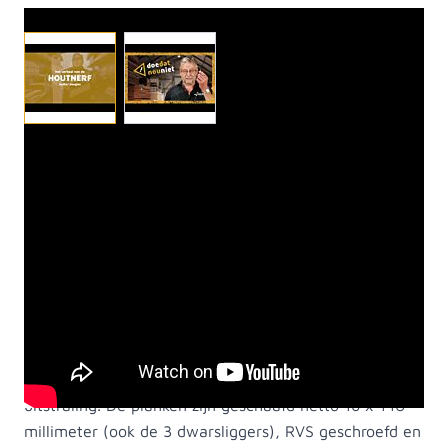
Dit stevige tuinscherm is gemaakt van lariks. Lariks
hout heeft een natuurlijke uitstraling. Hoewel het
Lariks hout onbehandeld is, is het toch geschikt als
tuinhout. U kunt de planken namelijk zelf zeer goed
met beits, lazuur of olie behandelen. Het hout is
relatief goedkoop in vergelijking met bijvoorbeeld
eikenhout. Het is daarnaast eenvoudig bewerkbaar
hout en heeft een mooie warme kleur en egale
vergrijzing. Er is een kleurverschil tussen de palen en
schermen, maar dit zorgt juist voor een eigen
uitstraling. De planken zijn geschaafd netto 16 x 140
millimeter (ook de 3 dwarsliggers), RVS geschroefd en