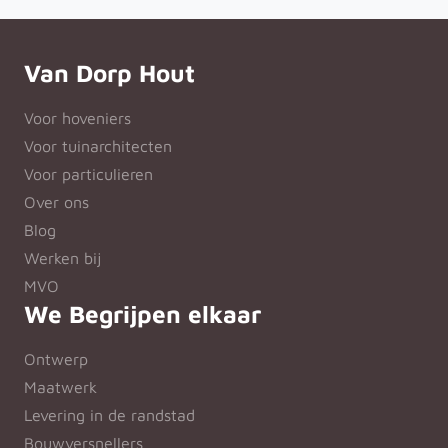
Van Dorp Hout
Voor hoveniers
Voor tuinarchitecten
Voor particulieren
Over ons
Blog
Werken bij
MVO
We Begrijpen elkaar
Ontwerp
Maatwerk
Levering in de randstad
Bouwversnellers