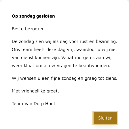
Vacatures
Over ons
Contact
Op zondag gesloten
Ga naar de inhoud
Cart
Beste bezoeker,
De zondag zien wij als dag voor rust en bezinning.
Doorzoek de hele winkel
Ons team heeft deze dag vrij, waardoor u wij niet
van dienst kunnen zijn. Vanaf morgen staan wij
weer klaar om al uw vragen te beantwoorden.
Home
Wij wensen u een fijne zondag en graag tot ziens.
/
BUDGET | Larsveld 1800x1800 (17+3 plank) privacy
vert tbv beton
Met vriendelijke groet,
Team Van Dorp Hout
BUDGET | Larsveld
1800x1800 (17+3 plank)
Sluiten
privacy vert tbv beton