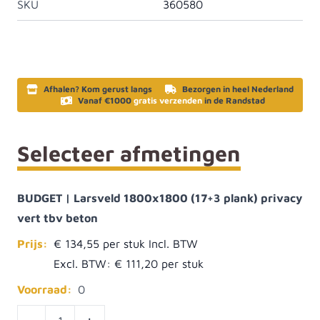
SKU
360580
Afhalen? Kom gerust langs
Bezorgen in heel Nederland
Vanaf €1000
gratis verzenden
in de Randstad
Selecteer afmetingen
BUDGET | Larsveld 1800x1800 (17+3 plank) privacy
vert tbv beton
Prijs:
€ 134,55
Excl. BTW:
€ 111,20
Voorraad:
0