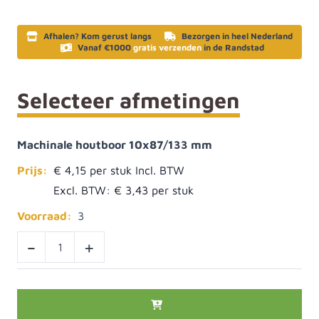
Afhalen? Kom gerust langs
Bezorgen in heel Nederland
Vanaf €1000
gratis verzenden
in de Randstad
Selecteer afmetingen
Machinale houtboor 10x87/133 mm
Prijs:
€ 4,15
Excl. BTW:
€ 3,43
Voorraad:
3
-
+