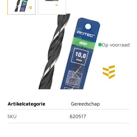
Toepassing: boren in zacht- en hardhout, meubelplaat
en spaanplaat.
Op voorraad
Productdetails
Diameter
10mm
Lengte
133mm
Materiaal
Staal
Artikelcategorie
Gereedschap
SKU
620517