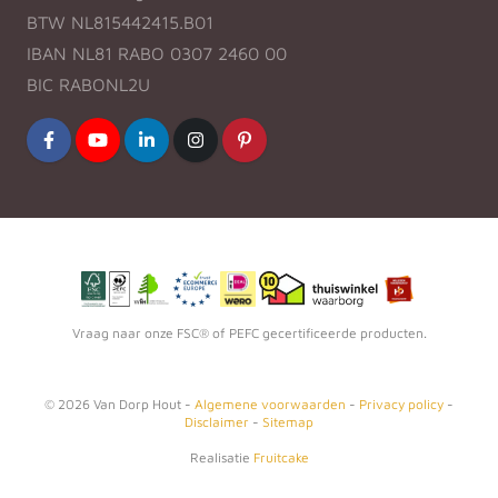
BTW NL815442415.B01
IBAN NL81 RABO 0307 2460 00
BIC RABONL2U
Vraag naar onze FSC® of PEFC gecertificeerde producten.
©
2026
Van Dorp Hout -
Algemene voorwaarden
-
Privacy policy
-
Disclaimer
-
Sitemap
Realisatie
Fruitcake