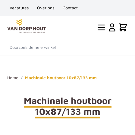
Vacatures
Over ons
Contact
Ga naar de inhoud
Cart
Doorzoek de hele winkel
Home
/
Machinale houtboor 10x87/133 mm
Machinale houtboor
10x87/133 mm