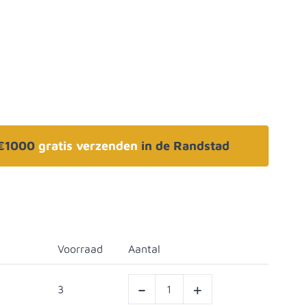
 €1000
gratis verzenden
in de Randstad
Voorraad
Aantal
-
+
3