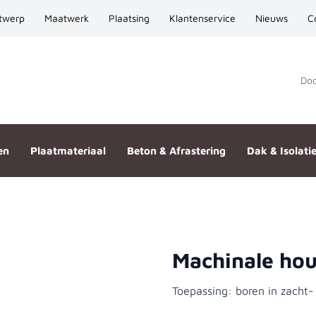
twerp
Maatwerk
Plaatsing
Klantenservice
Nieuws
C
Door
en
Plaatmateriaal
Beton & Afrastering
Dak & Isolati
Machinale ho
2 mm
Toepassing: boren in zacht-