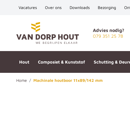
Vacatures
Over ons
Downloads
Bezorging
On
Ga naar de inhoud
Advies nodig?
079 351 25 78
Hout
Composiet & Kunststof
Schutting & Deur
Home
/
Machinale houtboor 11x89/142 mm
Machinale houtboor 11x89/14