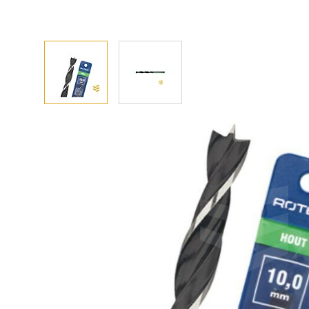
Afhalen? Kom gerust langs
Selecteer afmetingen
Selecteer de gewenste afmetingen
Machinale houtboor 11x89/142 mm