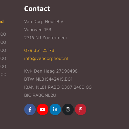
Contact
nd
Van Dorp Hout B.V.
Voorweg 153
:00
2716 NJ Zoetermeer
:00
:00
079 351 25 78
:00
info@vandorphout.nl
:00
KvK Den Haag 27090498
:00
BTW NL815442415.B01
IBAN NL81 RABO 0307 2460 00
BIC RABONL2U