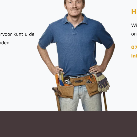
H
Wi
on
rvoor kunt u de
rden.
07
in