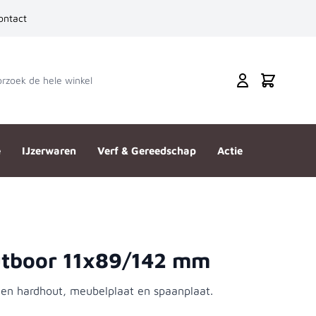
ontact
zoek de hele winkel
Cart
e
IJzerwaren
Verf & Gereedschap
Actie
utboor 11x89/142 mm
 en hardhout, meubelplaat en spaanplaat.