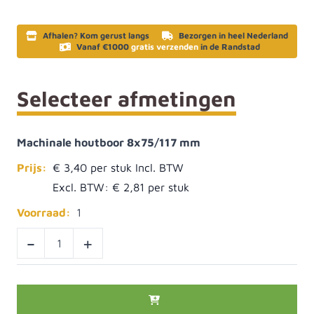
Afhalen? Kom gerust langs
Bezorgen in heel Nederland
Vanaf €1000
gratis verzenden
in de Randstad
Selecteer afmetingen
Machinale houtboor 8x75/117 mm
Prijs:
€ 3,40
Excl. BTW:
€ 2,81
Voorraad:
1
-
+