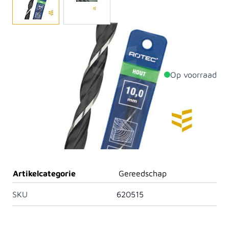
Toepassing: boren in zacht- en hardhout, meubelplaat
en spaanplaat.
Op voorraad
Productdetails
Diameter
8mm
Lengte
117mm
Materiaal
Staal
Artikelcategorie
Gereedschap
SKU
620515