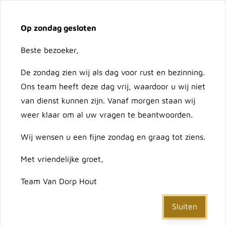
Vacatures
Over ons
Contact
Op zondag gesloten
Ga naar de inhoud
Cart
Beste bezoeker,
De zondag zien wij als dag voor rust en bezinning.
Doorzoek de hele winkel
Ons team heeft deze dag vrij, waardoor u wij niet
van dienst kunnen zijn. Vanaf morgen staan wij
weer klaar om al uw vragen te beantwoorden.
Home
/
Machinale houtboor 8x75/117 mm
Wij wensen u een fijne zondag en graag tot ziens.
Met vriendelijke groet,
Machinale houtboor
Team Van Dorp Hout
8x75/117 mm
Sluiten