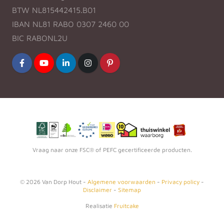
BTW NL815442415.B01
IBAN NL81 RABO 0307 2460 00
BIC RABONL2U
Vraag naar onze FSC® of PEFC gecertificeerde producten.
©
2026
Van Dorp Hout -
Algemene voorwaarden
-
Privacy policy
-
Disclaimer
-
Sitemap
Realisatie
Fruitcake