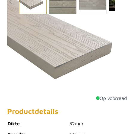
De Millboard Enhanced Grain terrasplanken
combineren de warme uitstraling van echt eikenhout
met de voordelen van moderne composiettechnologie.
Dankzij de unieke Lastane®-toplaag hebben de
planken een natuurgetrouwe houtstructuur, zijn ze
kleurvast, onderhoudsarm en slipvast. De subtiele
houtnerf en eigentijdse uitstraling maken Enhanced
Grain de ideale keuze voor een duurzaam terras dat
jarenlang mooi blijft.
Op voorraad
Productdetails
Dikte
32mm