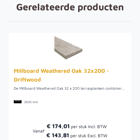
Gerelateerde producten
Millboard Weathered Oak 32x200 -
Driftwood
De Millboard Weathered Oak 32 x 200 terrasplanken combineren de authentieke uitstraling van meer dan 100 jaar oud verweerd eikenhout met de voordelen van moderne materiaaltechnologie. Driftwood is een warme, middentoon grijs geïnspireerd op gebleekt hout dat is verweerd door de tijd. Met een afmeting van 32 x 200 mm bieden deze terrasplanken een robuuste uitstraling, een natuurgetrouwe houtstructuur, hoge slipweerstand en een onderhoudsarme afwerking. Zo geniet je jarenlang van een stijlvol, duurzaam terras met de charme van echt verweerd eiken.
3600 mm
€ 174,01
Vanaf
€ 143,81