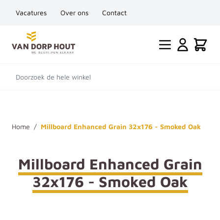
Vacatures
Over ons
Contact
Ga naar de inhoud
Cart
Doorzoek de hele winkel
Home
/
Millboard Enhanced Grain 32x176 - Smoked Oak
Millboard Enhanced Grain
32x176 - Smoked Oak