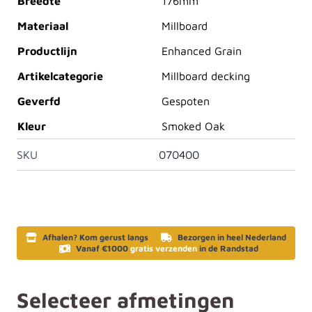
Breedte
176mm
Materiaal
Millboard
Productlijn
Enhanced Grain
Artikelcategorie
Millboard decking
Geverfd
Gespoten
Kleur
Smoked Oak
SKU
070400
Afhalen? Kom gerust langs
Bezorgen in heel Nederland
Vanaf €1000
gratis verzenden
in de Randstad
Selecteer afmetingen