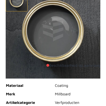
De Millboard Touch-Up Paint in Brushed Basalt is
speciaal ontwikkeld om zaagkanten en kleine
beschadigingen van Millboard vlonderplanken subtiel
bij te werken. Deze verf biedt een perfecte
kleuraanpassing aan de Brushed Basalt afwerking,
zodat uw terras er altijd professioneel en verzorgd
uitziet.
Beschikbaarheid op aanvraag
Productdetails
Materiaal
Coating
Merk
Millboard
Artikelcategorie
Verfproducten