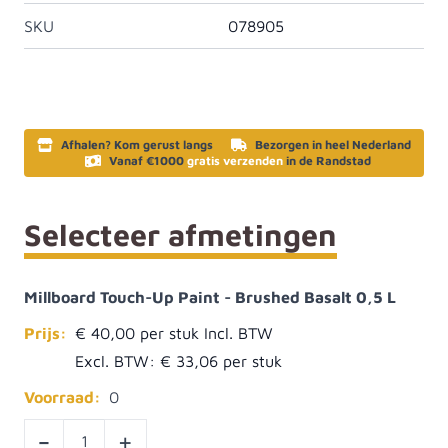
SKU
078905
Afhalen? Kom gerust langs
Bezorgen in heel Nederland
Vanaf €1000
gratis verzenden
in de Randstad
Selecteer afmetingen
Millboard Touch-Up Paint - Brushed Basalt 0,5 L
Prijs:
€ 40,00
Excl. BTW:
€ 33,06
Voorraad:
0
-
+