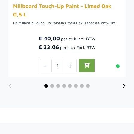
Millboard Touch-Up Paint - Limed Oak
0,5 L
De Millboard Touch-Up Paint in Limed Oak is speciaal ontwikkeld om zaagkanten en kleine beschadigingen van Millboard vlonderplanken subtiel bij te werken. Deze hoogwaardige verf zorgt voor een naadloze kleurmatch met de Limed Oak afwerking, waardoor uw terras er onberispelijk en natuurlijk uitziet.
€ 40,00
€ 33,06
-
+