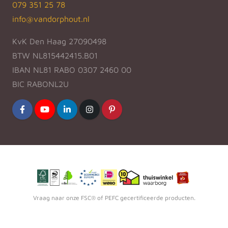
079 351 25 78
info@vandorphout.nl
KvK Den Haag 27090498
BTW NL815442415.B01
IBAN NL81 RABO 0307 2460 00
BIC RABONL2U
Vraag naar onze FSC® of PEFC gecertificeerde producten.