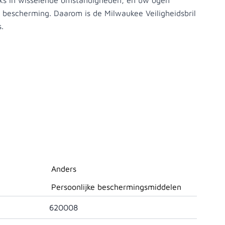
ijks in wisselende omstandigheden, en uw ogen
 bescherming. Daarom is de Milwaukee Veiligheidsbril
s.
Anders
Persoonlijke beschermingsmiddelen
620008