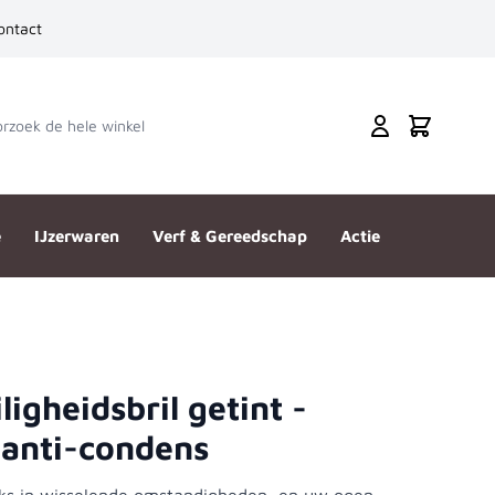
ontact
zoek de hele winkel
Cart
e
IJzerwaren
Verf & Gereedschap
Actie
igheidsbril getint -
s
 anti-condens