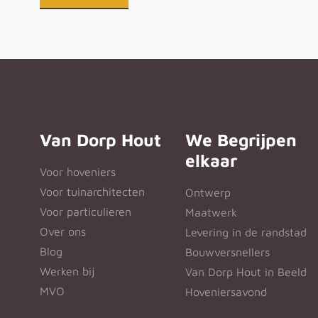
Van Dorp Hout
We Begrijpen
elkaar
Voor hoveniers
Voor tuinarchitecten
Ontwerp
Voor particulieren
Maatwerk
Over ons
Levering in de randstad
Blog
Bouwversnellers
Werken bij
Van Dorp Hout in Beeld
MVO
Hoveniersavond