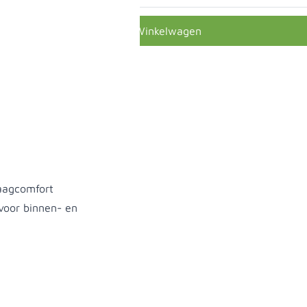
In Winkelwagen
raagcomfort
voor binnen- en