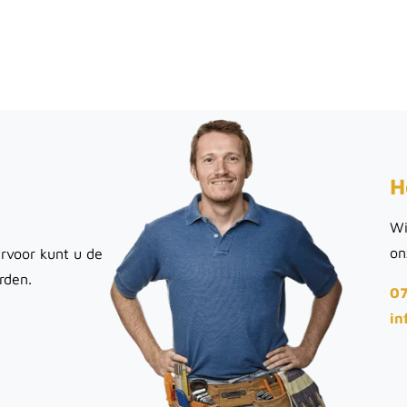
H
Wi
on
rvoor kunt u de
rden.
07
in