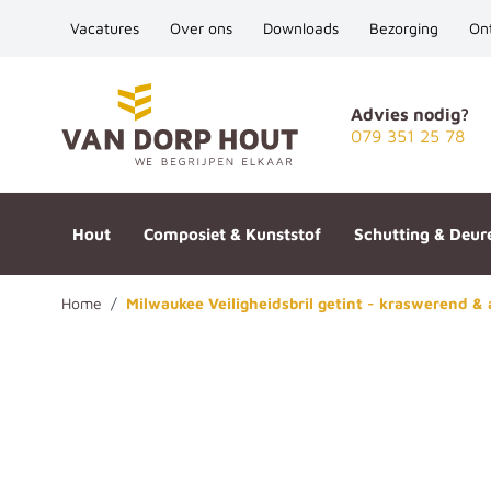
Vacatures
Over ons
Downloads
Bezorging
On
Ga naar de inhoud
Advies nodig?
079 351 25 78
Hout
Composiet & Kunststof
Schutting & Deur
Home
/
Milwaukee Veiligheidsbril getint - kraswerend &
Milwaukee Veiligheidsbril get