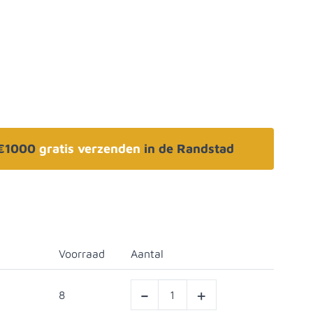
 €1000
gratis verzenden
in de Randstad
Voorraad
Aantal
-
+
8