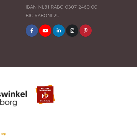
IBAN NL81 RABO 0307 2460 00
BIC RABONL2U
map