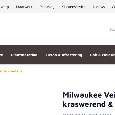
twerp
Maatwerk
Plaatsing
Klantenservice
Nieuws
C
Door
en
Plaatmateriaal
Beton & Afrastering
Dak & Isolati
 anti-condens
Milwaukee Veil
int - kraswerend & anti-conden
kraswerend &