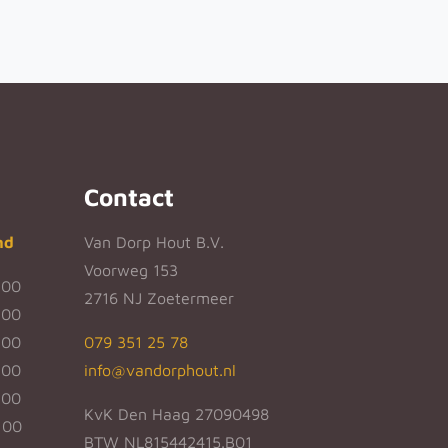
Contact
nd
Van Dorp Hout B.V.
Voorweg 153
:00
2716 NJ Zoetermeer
:00
:00
079 351 25 78
:00
info@vandorphout.nl
:00
KvK Den Haag 27090498
:00
BTW NL815442415.B01