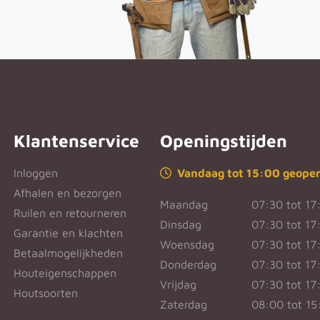
Klantenservice
Openingstijden
Inloggen
Vandaag tot 15:00 geope
Afhalen en bezorgen
Maandag
07:30 tot 17
Ruilen en retourneren
Dinsdag
07:30 tot 17
Garantie en klachten
Woensdag
07:30 tot 17
Betaalmogelijkheden
Donderdag
07:30 tot 17
Houteigenschappen
Vrijdag
07:30 tot 17
Houtsoorten
Zaterdag
08:00 tot 15