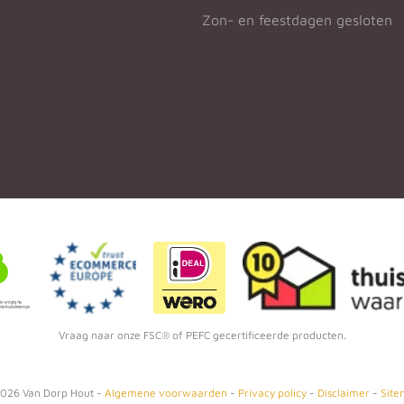
Zon- en feestdagen gesloten
Vraag naar onze FSC® of PEFC gecertificeerde producten.
026
Van Dorp Hout -
Algemene voorwaarden
-
Privacy policy
-
Disclaimer
-
Site