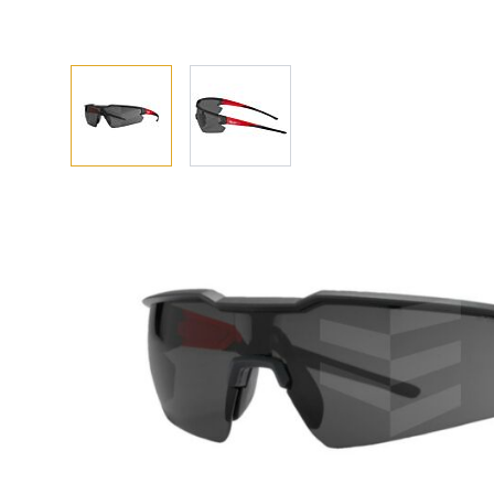
Afhalen? Kom gerust langs
Selecteer afmetingen
Selecteer de gewenste afmetingen
Milwaukee Veiligheidsbril getint - kraswerend & a