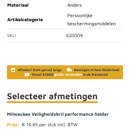
Materiaal
Anders
Persoonlijke
Artikelcategorie
beschermingsmiddelen
SKU
620009
Afhalen? Kom gerust langs
Bezorgen in heel Nederland
Vanaf €1000
gratis verzenden
in de Randstad
Selecteer afmetingen
Milwaukee Veiligheidsbril performance helder
Prijs:
€ 19,65