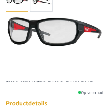
Als hovenier werk u dagelijks in wisselende
omstandigheden, en uw ogen verdienen de best
mogelijke bescherming. Daarom is de Milwaukee
Veiligheidsbril onmisbaar op de werkplaats. Deze
Milwaukee veiligheidsbril is namelijk ideaal om op de
werkplaats te dragen. Zo heeft de bril heldere,
kraswerende en anti-condens lenzen, zodat u altijd
met goed zicht uw werkzaamheden kan verrichten. De
comfortabele en flexibele poten zorgen voor fijn
draagcomfort. Daarnaast is deze bril Europees
gecertificeerd volgens: EN166 en EN170 / EN172.
Op voorraad
Productdetails