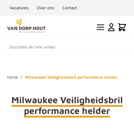
Vacatures
Over ons
Contact
Ga naar de inhoud
Cart
Doorzoek de hele winkel
Home
/
Milwaukee Veiligheidsbril performance helder
Milwaukee Veiligheidsbril
performance helder