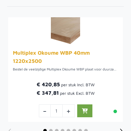
Multiplex Okoume WBP 40mm
1220x2500
Bestel de veelzijdige Multiplex Okoume WBP plaat voor duurzaamheid en bewerkingsgemak, perfect voor binnen- en buitentoepassingen. Dit hout uit Gabon heeft fijne nerven, laag gewicht, en een warme, zachtroze fineer. Het is geschikt voor gevelbekleding, kozijnen, en meer, en gaat minstens 10 jaar mee bij juiste verwerking en afwerking.
€ 420,85
€ 347,81
-
+