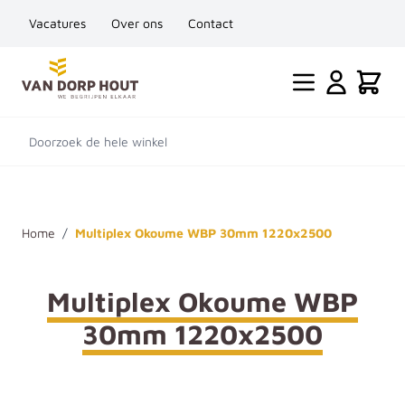
Vacatures
Over ons
Contact
Ga naar de inhoud
Cart
Doorzoek de hele winkel
Home
/
Multiplex Okoume WBP 30mm 1220x2500
Multiplex Okoume WBP
30mm 1220x2500