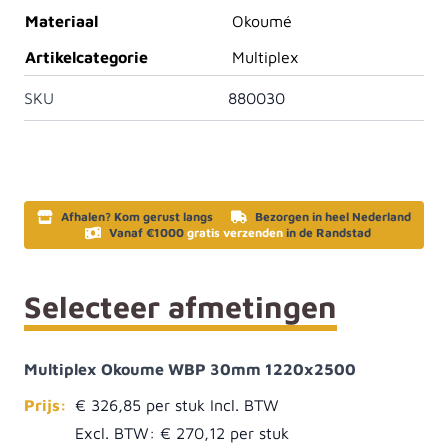
Materiaal
Okoumé
Artikelcategorie
Multiplex
SKU
880030
Afhalen? Kom gerust langs
Bezorgen in heel Nederland
Vanaf €1000
gratis verzenden
in de Randstad
Selecteer afmetingen
Multiplex Okoume WBP 30mm 1220x2500
Prijs:
€ 326,85
Excl. BTW:
€ 270,12