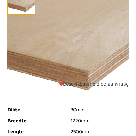
Bestel de veelzijdige Multiplex Okoume WBP plaat
voor duurzaamheid en bewerkingsgemak, perfect voor
binnen- en buitentoepassingen. Dit hout uit Gabon
heeft fijne nerven, laag gewicht, en een warme,
zachtroze fineer. Het is geschikt voor gevelbekleding,
kozijnen, en meer, en gaat minstens 10 jaar mee bij
juiste verwerking en afwerking.
Beschikbaarheid op aanvraag
Productdetails
Dikte
30mm
Breedte
1220mm
Lengte
2500mm