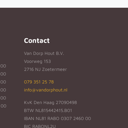
Contact
Van Dorp Hout B.V.
Voorweg 153
:00
2716 NJ Zoetermeer
:00
:00
079 351 25 78
:00
info@vandorphout.nl
:00
KvK Den Haag 27090498
:00
BTW NL815442415.B01
IBAN NL81 RABO 0307 2460 00
BIC RABONL2U