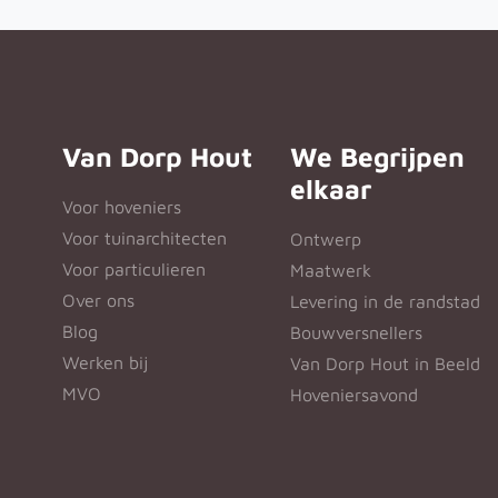
Van Dorp Hout
We Begrijpen
elkaar
Voor hoveniers
Voor tuinarchitecten
Ontwerp
Voor particulieren
Maatwerk
Over ons
Levering in de randstad
Blog
Bouwversnellers
Werken bij
Van Dorp Hout in Beeld
MVO
Hoveniersavond