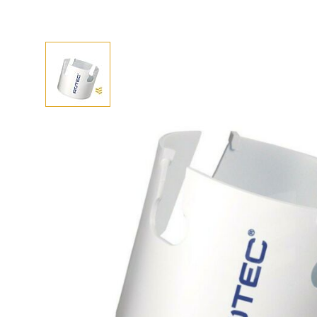
Afhalen? Kom gerust langs
Selecteer afmetingen
Selecteer de gewenste afmetingen
Multipurpose gatzaag tmax=57 29 mm (1-1/8")