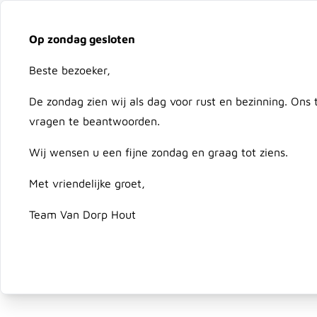
Vacatures
Over ons
Downloads
Bezorging
On
Op zondag gesloten
Ga naar de inhoud
Beste bezoeker,
Advies nodig?
079 351 25 78
De zondag zien wij als dag voor rust en bezinning. Ons
vragen te beantwoorden.
Hout
Composiet & Kunststof
Schutting & Deur
Wij wensen u een fijne zondag en graag tot ziens.
Met vriendelijke groet,
Home
/
Multipurpose gatzaag tmax=57 29 mm (1-1/8")
Team Van Dorp Hout
Multipurpose gatzaag tmax=57