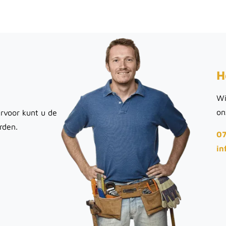
H
Wi
on
rvoor kunt u de
rden.
07
in