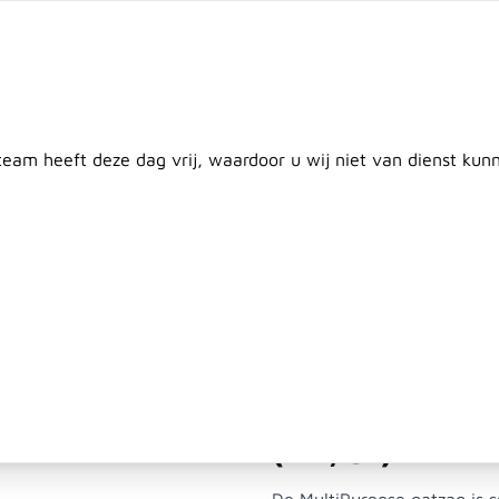
twerp
Maatwerk
Plaatsing
Klantenservice
Nieuws
C
Door
 team heeft deze dag vrij, waardoor u wij niet van dienst ku
en
Plaatmateriaal
Beton & Afrastering
Dak & Isolati
Multipurpose
 29 mm (1-1/8")
(1-1/8")