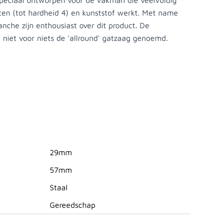
speciaal ontworpen voor de vakman die veelvuldig
ten (tot hardheid 4) en kunststof werkt. Met name
anche zijn enthousiast over dit product. De
niet voor niets de 'allround' gatzaag genoemd.
29mm
57mm
Staal
Gereedschap