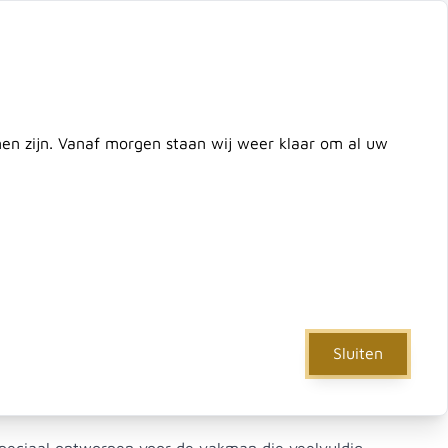
ontact
zoek de hele winkel
Cart
nnen zijn. Vanaf morgen staan wij weer klaar om al uw
e
IJzerwaren
Verf & Gereedschap
Actie
Sluiten
 gatzaag tmax=57 29 mm