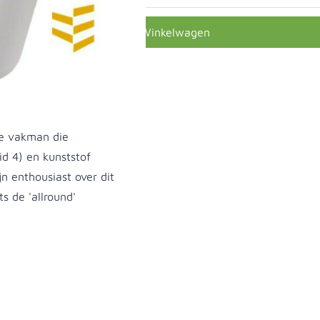
In Winkelwagen
de vakman die
id 4) en kunststof
n enthousiast over dit
s de 'allround'