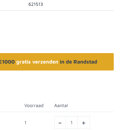
621513
 €1000
gratis verzenden
in de Randstad
Voorraad
Aantal
-
+
1