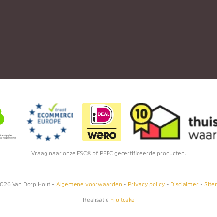
Vraag naar onze FSC® of PEFC gecertificeerde producten.
026
Van Dorp Hout -
Algemene voorwaarden
-
Privacy policy
-
Disclaimer
-
Site
Realisatie
Fruitcake