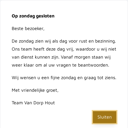
Vacatures
Over ons
Contact
Op zondag gesloten
Ga naar de inhoud
Cart
Beste bezoeker,
De zondag zien wij als dag voor rust en bezinning.
Doorzoek de hele winkel
Ons team heeft deze dag vrij, waardoor u wij niet
van dienst kunnen zijn. Vanaf morgen staan wij
weer klaar om al uw vragen te beantwoorden.
Home
/
Multipurpose gatzaag tmax=57 44 mm (1-3/4")
Wij wensen u een fijne zondag en graag tot ziens.
Met vriendelijke groet,
Multipurpose gatzaag
Team Van Dorp Hout
tmax=57 44 mm (1-3/4")
Sluiten