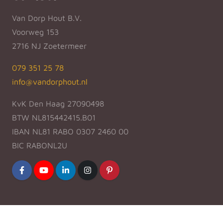
Van Dorp Hout B.V.
Voorweg 153
2716 NJ Zoetermeer
079 351 25 78
info@vandorphout.nl
KvK Den Haag 27090498
BTW NL815442415.B01
IBAN NL81 RABO 0307 2460 00
BIC RABONL2U