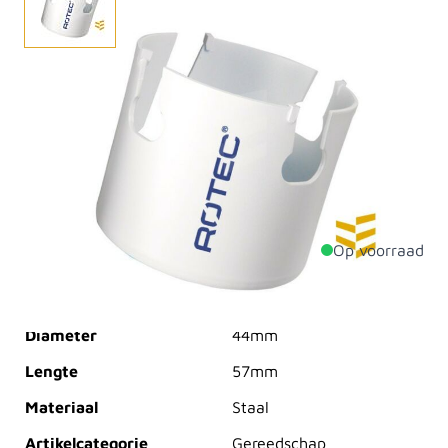
De MultiPurpose gatzag is speciaal ontworpen voor de
vakman die veelvuldig met hout, zachte steensoorten
(tot hardheid 4) en kunststof werkt. Met name
installateurs in de keukenbranche zijn enthousiast over
dit product. De MultiPurpose gatzaag wordt niet voor
niets de 'allround' gatzaag genoemd.
Op voorraad
Productdetails
Diameter
44mm
Lengte
57mm
Materiaal
Staal
Artikelcategorie
Gereedschap