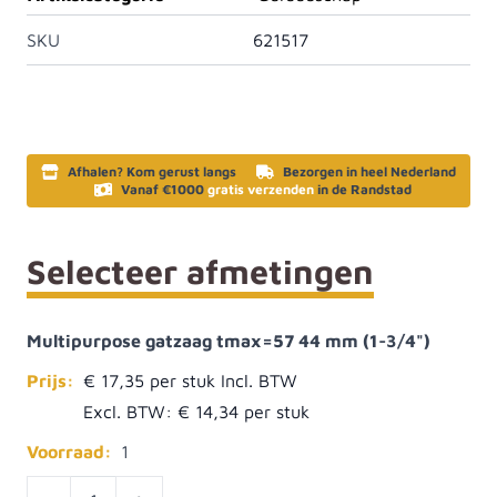
SKU
621517
Afhalen? Kom gerust langs
Bezorgen in heel Nederland
Vanaf €1000
gratis verzenden
in de Randstad
Selecteer afmetingen
Multipurpose gatzaag tmax=57 44 mm (1-3/4")
Prijs:
€ 17,35
Excl. BTW:
€ 14,34
Voorraad:
1