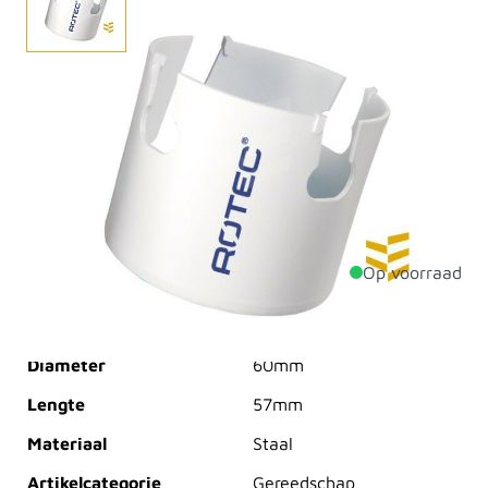
De MultiPurpose gatzag is speciaal ontworpen voor de
vakman die veelvuldig met hout, zachte steensoorten
(tot hardheid 4) en kunststof werkt. Met name
installateurs in de keukenbranche zijn enthousiast over
dit product. De MultiPurpose gatzaag wordt niet voor
niets de 'allround' gatzaag genoemd.
Op voorraad
Productdetails
Diameter
60mm
Lengte
57mm
Materiaal
Staal
Artikelcategorie
Gereedschap