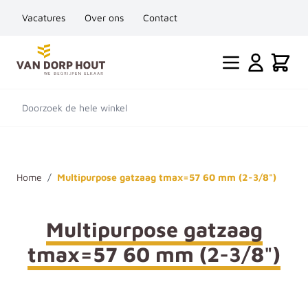
Vacatures
Over ons
Contact
Ga naar de inhoud
Cart
Doorzoek de hele winkel
Home
/
Multipurpose gatzaag tmax=57 60 mm (2-3/8")
Multipurpose gatzaag
tmax=57 60 mm (2-3/8")