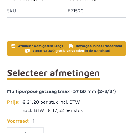
SKU
621520
Afhalen? Kom gerust langs
Bezorgen in heel Nederland
Vanaf €1000
gratis verzenden
in de Randstad
Selecteer afmetingen
Multipurpose gatzaag tmax=57 60 mm (2-3/8")
Prijs:
€ 21,20
Excl. BTW:
€ 17,52
Voorraad:
1