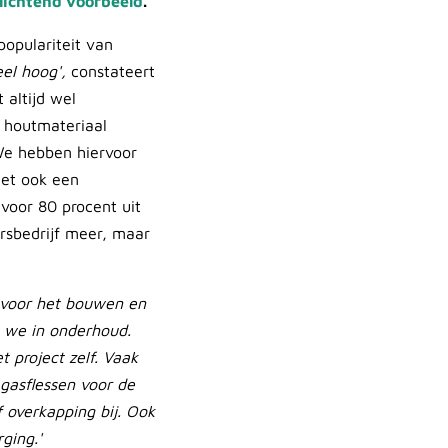
 lichtend voorbeeld
.
populariteit van
el hoog',
constateert
 altijd wel
 houtmateriaal
e hebben hiervoor
iet ook een
 voor 80 procent uit
rsbedrijf meer, maar
n voor het bouwen en
n we in onderhoud.
t project zelf. Vaak
 gasflessen voor de
 overkapping bij. Ook
rging.'