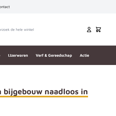
ontact
zoek de hele winkel
Cart
e
IJzerwaren
Verf & Gereedschap
Actie
n bijgebouw naadloos in