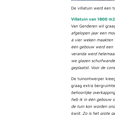
De villatuin werd een t
Villatuin van 1800 m
Van Genderen wil graag
afgelopen jaar een mod
à vier weken maakten w
één gebouw werd een v
veranda werd helemaal
we glazen schuifwande
geplaatst. Voor de cons
De tuinontwerper kreeg
graag extra bergruimt
behoorlijke overkapping
heb ik in één gebouw 
de tuin kon worden ond
kwijt. Zo is het grote