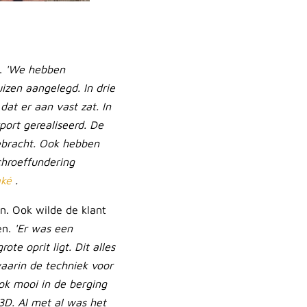
.
'We hebben
izen aangelegd. In drie
at er aan vast zat. In
ort gerealiseerd. De
ebracht. Ook hebben
hroeffundering
aké
.
n. Ook wilde de klant
en.
'Er was een
te oprit ligt. Dit alles
arin de techniek voor
ok mooi in de berging
3D. Al met al was het