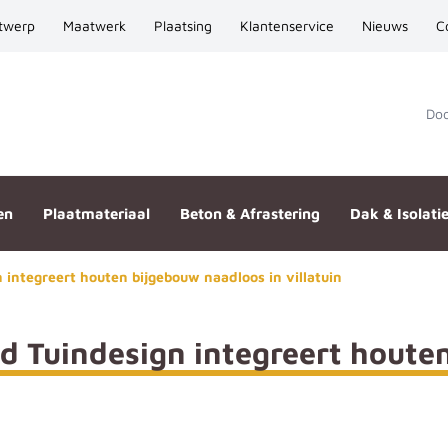
twerp
Maatwerk
Plaatsing
Klantenservice
Nieuws
C
Door
en
Plaatmateriaal
Beton & Afrastering
Dak & Isolati
 integreert houten bijgebouw naadloos in villatuin
d Tuindesign integreert houte