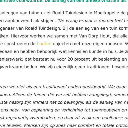
sentiële voorwaarde. De aanleg van een unieke villatuin als
anleggen van tuinen ziet Roald Tuindesign in Moerkapelle de 
n aanbouwen flink stijgen.
'De vraag ernaar is momenteel he
genaar van Roald Tuindesign. Bij de aanleg van een tuin komt
jken. Hiervoor werken we samen met Van Dorp Hout, die alle
We construeren de
houten
objecten met onze eigen mensen. W
gedaan en hebben behoorlijk wat kennis en kunde in huis. Je z
enierswerk; dat bestaat nu voor 20 procent uit beplanting en
erkzaam-heden. We zijn eigenlijk geen traditioneel hovenie
ren we niet als een traditioneel onderhoudsbedrijf. We gaa
uinen. Alleen de tuinen die we zelf hebben aangelegd, neme
ste nazorg zijn immers net zo belangrijk als de aanleg van he
j ons neer: van beplanting en verlichting tot tuinmeubelen en
ok regelmatig zwembaden, en daar zit vaak een poolhouse of
e leveren. Mensen zijn op zoek naar comfort en totale ontzo