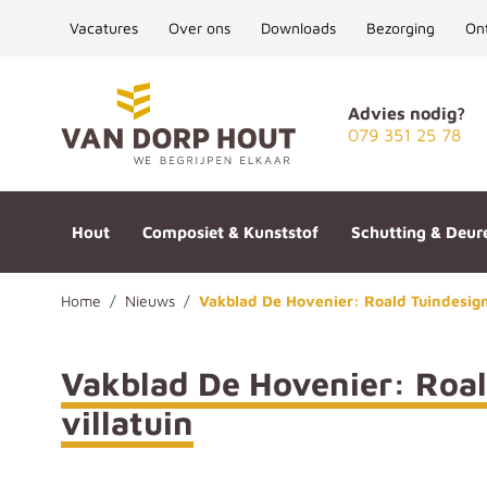
Vacatures
Over ons
Downloads
Bezorging
On
Ga naar de inhoud
Advies nodig?
079 351 25 78
Hout
Composiet & Kunststof
Schutting & Deur
Home
/
Nieuws
/
Vakblad De Hovenier: Roald Tuindesign
Vakblad De Hovenier: Roal
villatuin