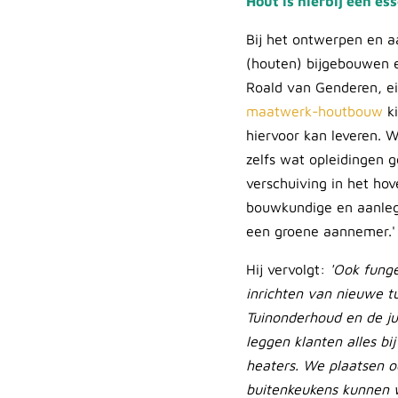
Hout is hierbij een es
Bij het ontwerpen en a
(houten) bijgebouwen e
Roald van Genderen, ei
maatwerk-houtbouw
ki
hiervoor kan leveren. 
zelfs wat opleidingen 
verschuiving in het hov
bouwkundige en aanlegw
een groene aannemer.'
Hij vervolgt:
'Ook funge
inrichten van nieuwe t
Tuinonderhoud en de jui
leggen klanten alles bi
heaters. We plaatsen o
buitenkeukens kunnen w