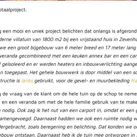
otaalproject.
2
 een mooi en uniek project belichten dat onlangs is afgerond
erne villatuin van 1800 m2 bij een vrijstaand huis in Zevenhu
e een groot bijgebouw van 6 meter breed en 17 meter lang d
eranda gecombineerd met een keuken annex bar en een carp
 geïsoleerd en er werden heaters en inbouwverlichting aang
n toegepast. Het gehele bouwwerk is door middel van een sc
tructie is
lariks
gebruikt, voor de gevel- en muurbekleding
fr
 de vraag van de klant om de hele tuin op de schop te neme
e en een veranda om met de hele familie gebruik van te mak
 nodig. Ook zag ik het nut van een carport in, omdat er een gro
samengevoegd. Daarnaast hadden we ook een ruimte nodig wa
ergebracht, zoals beregening en belichting. Dat konden we o
 gebouw ontstaan. Daarnaast heb ik de tuin mee ontworpen in 