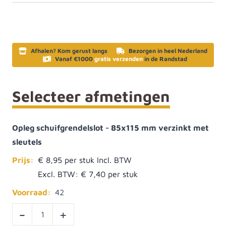
Afhalen? Kom gerust langs
Bezorgen in heel Nederland
Vanaf €1000
gratis verzenden
in de Randstad
Selecteer afmetingen
Opleg schuifgrendelslot - 85x115 mm verzinkt met
sleutels
Prijs:
€ 8,95
Excl. BTW:
€ 7,40
Voorraad:
42
-
+