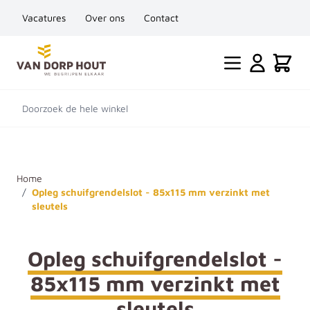
Vacatures
Over ons
Contact
Ga naar de inhoud
Cart
Doorzoek de hele winkel
Home
/
Opleg schuifgrendelslot - 85x115 mm verzinkt met
sleutels
Opleg schuifgrendelslot -
85x115 mm verzinkt met
sleutels