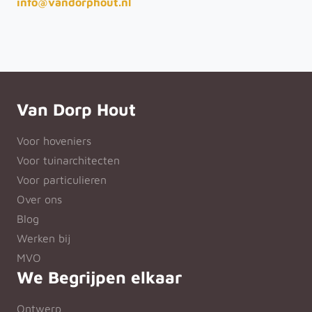
info@vandorphout.nl
Van Dorp Hout
Voor hoveniers
Voor tuinarchitecten
Voor particulieren
Over ons
Blog
Werken bij
MVO
We Begrijpen elkaar
Ontwerp