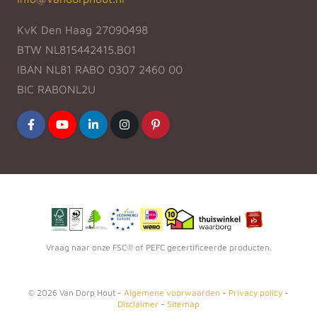
KvK Den Haag 27090498
BTW NL815442415.B01
IBAN NL81 RABO 0307 2460 00
BIC RABONL2U
Vraag naar onze FSC® of PEFC gecertificeerde producten.
©
2026
Van Dorp Hout -
Algemene voorwaarden
-
Privacy policy
-
Disclaimer
-
Sitemap