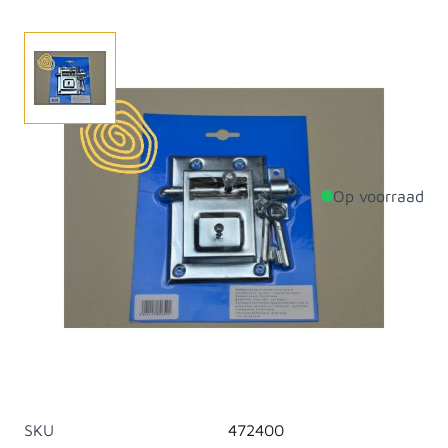
Schuifgrendelslot verzinkt, met sleutel. 85x115 mm.
Op voorraad
Productdetails
Breedte
85mm
Lengte
115mm
Materiaal
Staal
Artikelcategorie
Grendels
SKU
472400