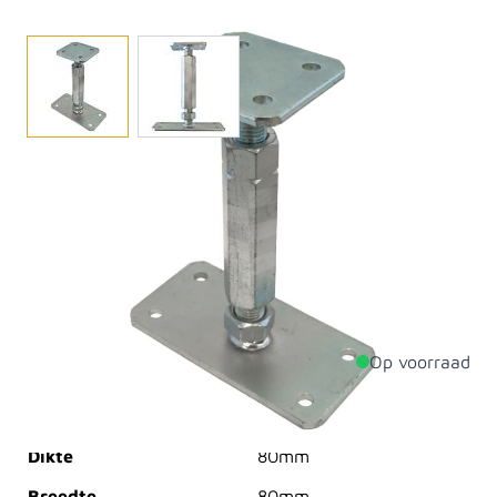
Onze paaldrager is van sterk verzinkt staal met
afmetingen van 80x80 mm. Deze metalen paaldrager
is alleen geschikt voor lichtgewicht constructies. Deze
drager voorkomt het rotten van uw tuinpalen doordat
de staander niet nat wordt. Een verstelbare
paaldrager wordt ook wel minipoer genoemd.
Op voorraad
Productdetails
Dikte
80mm
Breedte
80mm