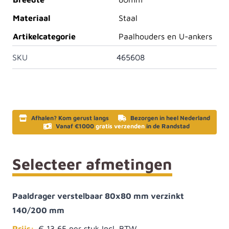
Materiaal
Staal
Artikelcategorie
Paalhouders en U-ankers
SKU
465608
Afhalen? Kom gerust langs
Bezorgen in heel Nederland
Vanaf €1000
gratis verzenden
in de Randstad
Selecteer afmetingen
Paaldrager verstelbaar 80x80 mm verzinkt
140/200 mm
Prijs:
€ 13,65