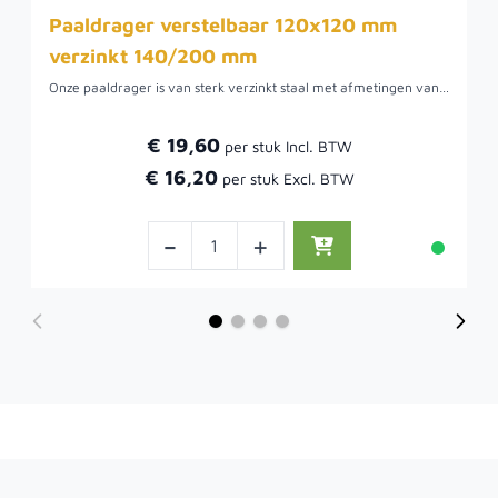
Paaldrager verstelbaar 120x120 mm
verzinkt 140/200 mm
Onze paaldrager is van sterk verzinkt staal met afmetingen van120x120 mm. Deze metalen paaldrager is alleen geschikt voor lichtgewicht constructies. Deze drager voorkomt het rotten van uw tuinpalen doordat de staander niet nat wordt. Een verstelbare paaldrager wordt ook wel minipoer genoemd.
€ 19,60
€ 16,20
-
+