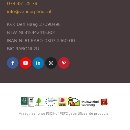
079 351 25 78
info@vandorphout.nl
KvK Den Haag 27090498
BTW NL815442415.B01
IBAN NL81 RABO 0307 2460 00
BIC RABONL2U
Vraag naar onze FSC® of PEFC gecertificeerde producten.