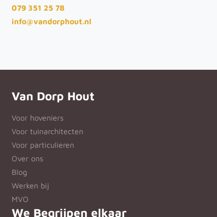
079 351 25 78
info@vandorphout.nl
Van Dorp Hout
Voor hoveniers
Voor tuinarchitecten
Voor particulieren
Over ons
Blog
Werken bij
MVO
We Begrijpen elkaar