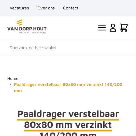
Vacatures
Over ons
Contact
Ga naar de inhoud
Cart
Doorzoek de hele winkel
Home
/
Paaldrager verstelbaar 80x80 mm verzinkt 140/200
mm
Paaldrager verstelbaar
80x80 mm verzinkt
140/200 mm