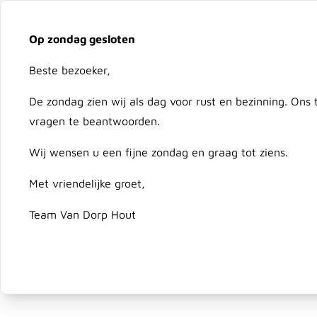
Vacatures
Over ons
Downloads
Bezorging
On
Op zondag gesloten
Ga naar de inhoud
Beste bezoeker,
Advies nodig?
079 351 25 78
De zondag zien wij als dag voor rust en bezinning. Ons
vragen te beantwoorden.
Hout
Composiet & Kunststof
Schutting & Deur
Wij wensen u een fijne zondag en graag tot ziens.
Met vriendelijke groet,
Home
/
Paalkapje (piramide) 91 x 91 mm Messing
Team Van Dorp Hout
Paalkapje (piramide) 91 x 91 