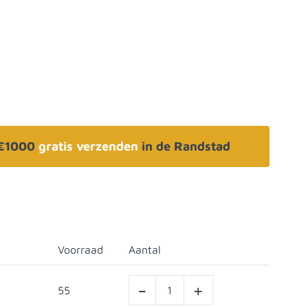
 €1000
gratis verzenden
in de Randstad
Voorraad
Aantal
-
+
55