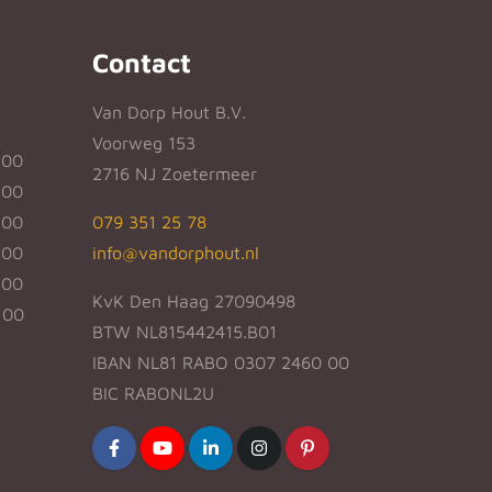
Contact
Van Dorp Hout B.V.
Voorweg 153
:00
2716 NJ Zoetermeer
:00
:00
079 351 25 78
:00
info@vandorphout.nl
:00
KvK Den Haag 27090498
:00
BTW NL815442415.B01
IBAN NL81 RABO 0307 2460 00
BIC RABONL2U