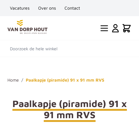
Vacatures
Over ons
Contact
Ga naar de inhoud
Cart
Doorzoek de hele winkel
Home
/
Paalkapje (piramide) 91 x 91 mm RVS
Paalkapje (piramide) 91 x
91 mm RVS