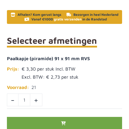
Afhalen? Kom gerust langs
Bezorgen in heel Nederland
Vanaf €1000
gratis verzenden
in de Randstad
Selecteer afmetingen
Paalkapje (piramide) 91 x 91 mm RVS
Prijs:
€ 3,30
Excl. BTW:
€ 2,73
Voorraad:
21
-
+