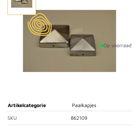
Een RVS paalkap in piramidevorm. Ideaal voor de
afwerking van uw schuttingpalen.
Op voorraad
Productdetails
Breedte
91mm
Lengte
91mm
Materiaal
Roestvast staal
Artikelcategorie
Paalkapjes
SKU
862109