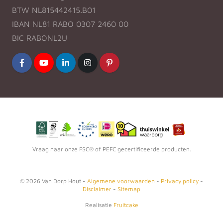
BTW NL815442415.B01
IBAN NL81 RABO 0307 2460 00
BIC RABONL2U
Vraag naar onze FSC® of PEFC gecertificeerde producten.
©
2026
Van Dorp Hout -
Algemene voorwaarden
-
Privacy policy
-
Disclaimer
-
Sitemap
Realisatie
Fruitcake