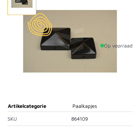
Een prachtige bolle paalkop in het zwart. Ideaal voor
de afwerking van uw schuttingpalen.
Op voorraad
Productdetails
Breedte
91mm
Lengte
91mm
Materiaal
Staal
Artikelcategorie
Paalkapjes
SKU
864109