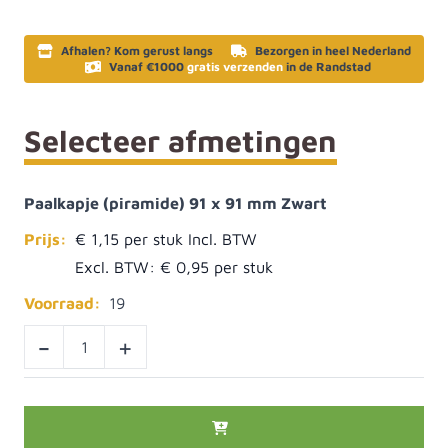
Afhalen? Kom gerust langs
Bezorgen in heel Nederland
Vanaf €1000
gratis verzenden
in de Randstad
Selecteer afmetingen
Paalkapje (piramide) 91 x 91 mm Zwart
Prijs:
€ 1,15
Excl. BTW:
€ 0,95
Voorraad:
19
-
+