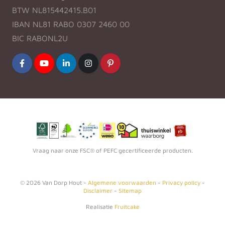
BTW NL815442415.B01
IBAN NL81 RABO 0307 2460 00
BIC RABONL2U
Vraag naar onze FSC® of PEFC gecertificeerde producten.
©
2026
Van Dorp Hout -
Algemene voorwaarden
-
Privacy policy
-
Disclaimer
-
Sitemap
Realisatie
Fruitcake