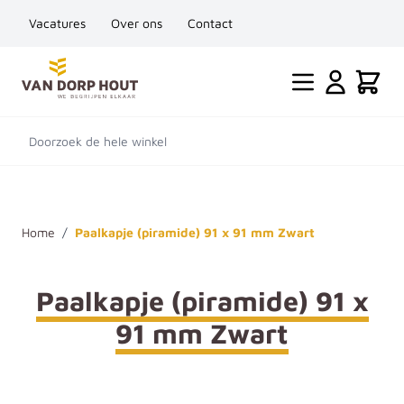
Vacatures
Over ons
Contact
Ga naar de inhoud
Cart
Doorzoek de hele winkel
Home
/
Paalkapje (piramide) 91 x 91 mm Zwart
Paalkapje (piramide) 91 x
91 mm Zwart