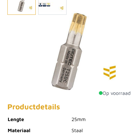
Een schroefbit is een klein accessoire wat op een
boormachine geplaatst kan worden. Hierdoor neemt
de boormachine de functie van een schroevendraaier
over. Schroefbits zijn er in evenveel variaties als
schroevendraaiers. We kennen bijvoorbeeld schroefbits
met platte kop, kruiskop, torx-(ster)kop en imbuskop.
Deze PRO schroefbit in RVS is in diverse stuks te koop
en in verschillende combinaties.
Op voorraad
Productdetails
Lengte
25mm
Materiaal
Staal