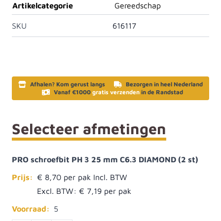
Artikelcategorie
Gereedschap
SKU
616117
Afhalen? Kom gerust langs
Bezorgen in heel Nederland
Vanaf €1000
gratis verzenden
in de Randstad
Selecteer afmetingen
PRO schroefbit PH 3 25 mm C6.3 DIAMOND (2 st)
Prijs:
€ 8,70
Excl. BTW:
€ 7,19
Voorraad:
5