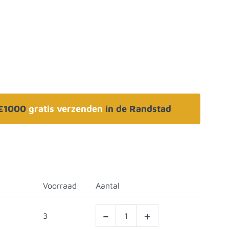
 €1000
gratis verzenden
in de Randstad
Voorraad
Aantal
-
+
3