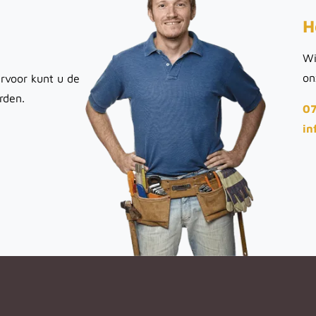
H
Wi
on
rvoor kunt u de
rden.
07
in