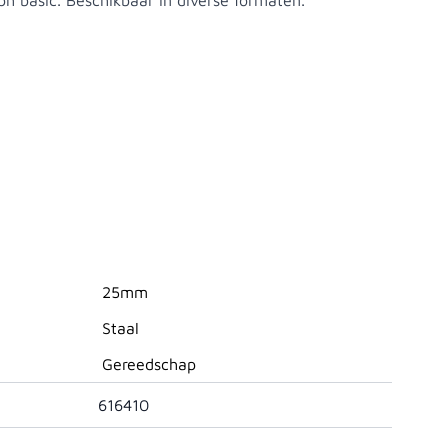
ph basic. Beschikbaar in diverse formaten.
25mm
Staal
Gereedschap
616410