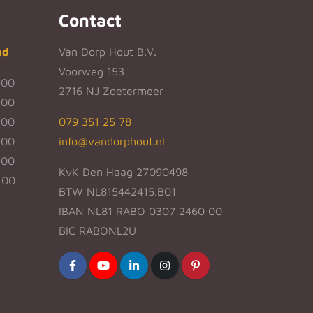
Contact
nd
Van Dorp Hout B.V.
Voorweg 153
:00
2716 NJ Zoetermeer
:00
:00
079 351 25 78
:00
info@vandorphout.nl
:00
KvK Den Haag 27090498
:00
BTW NL815442415.B01
IBAN NL81 RABO 0307 2460 00
BIC RABONL2U