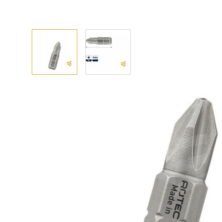
Afhalen? Kom gerust langs
Selecteer afmetingen
Selecteer de gewenste afmetingen
PRO schroefbit PH1 25 mm C6.3 basic (2 st)