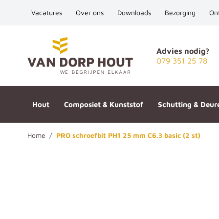
Vacatures
Over ons
Downloads
Bezorging
On
Ga naar de inhoud
Advies nodig?
079 351 25 78
Hout
Composiet & Kunststof
Schutting & Deur
Home
/
PRO schroefbit PH1 25 mm C6.3 basic (2 st)
PRO schroefbit PH1 25 mm C6.3