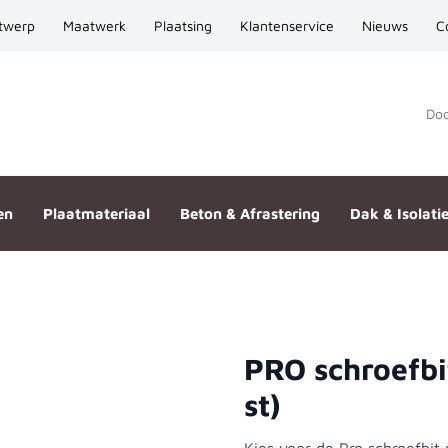
twerp
Maatwerk
Plaatsing
Klantenservice
Nieuws
C
Door
en
Plaatmateriaal
Beton & Afrastering
Dak & Isolati
PRO schroefbi
 basic (2 st)
st)